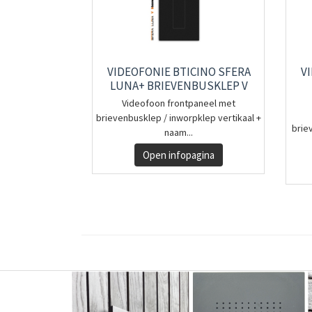
VIDEOFONIE BTICINO SFERA
V
LUNA+ BRIEVENBUSKLEP V
Videofoon frontpaneel met
brievenbusklep / inworpklep vertikaal +
brie
naam...
Open infopagina