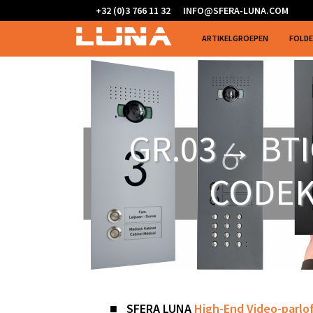
+32 (0)3 766 11 32
INFO@SFERA-LUNA.COM
ARTIKELGROEPEN
FOLD
GR.03→ BTI
CODEK
■
SFERA
LUNA
High-End Video-parlo