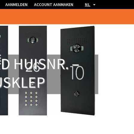
AANMELDEN
ACCOUNT AANMAKEN
NL
D HUISNR. –
USKLEP