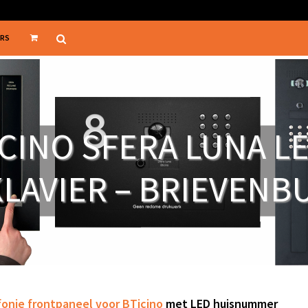
ERS
CINO SFERA LUNA LE
LAVIER – BRIEVENB
fonie frontpaneel voor
BTicino
met LED huisnummer