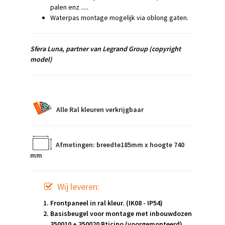
palen enz .....
Waterpas montage mogelijk via oblong gaten.
Sfera Luna,
partner van Legrand Group
(copyright
model)
Alle Ral kleuren verkrijgbaar
Afmetingen: breedte185mm x hoogte 740
mm
Wij leveren:
Frontpaneel in ral kleur. (IK08 - IP54)
Basisbeugel voor montage met inbouwdozen
350010 + 350020 Bticino (voorgemonteerd)