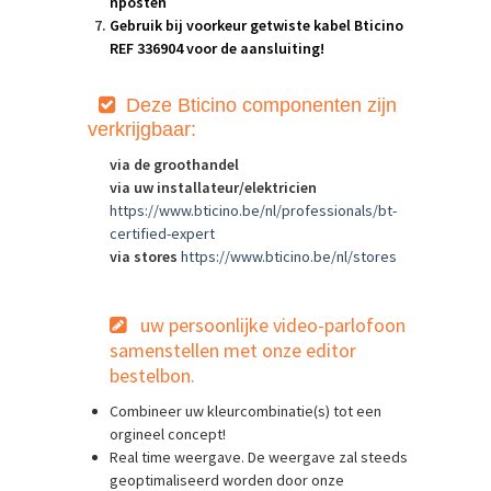
nposten
Gebruik bij voorkeur getwiste kabel Bticino
REF 336904 voor de aansluiting!
Deze Bt
icino componenten zijn
verkrijgbaar:
via de groothandel
via uw installateur/elektricien
https://www.bticino.be/nl/professionals/bt-
certified-expert
via stores
https://www.bticino.be/nl/stores
u
w persoonlijke video-parlofoon
samenstellen met onze editor
bestelbon.
Combineer uw kleurcombinatie(s) tot een
orgineel concept!
Real time weergave. De weergave zal steeds
geoptimaliseerd worden door onze