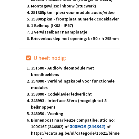
Montagewijze: inbouw (stucwerk)
351305pkm - plexi voor module audio/video
353005pkm - frontplaat numeriek codeklavier
1 Belknop (IK08 - IP67)
1 verwisselbaar naamplaatje
Brievenbusklep met opening: br 50 x h 295mm
U heeft nodig:
351500 - Audio/videomodule met
breedhoeklens
354000 - Verbindingskabel voor functionele
modules
353000 - Codeklavier ledverlicht
346993 - Interface Sfera (mogelijk tot 8
belknoppen)
346050 - Voeding
Binnenpost naar keuze compatibel Bticino:
100X16E (344682) of
of
300EOS (344842
)
https://ecataleg.be/nl/categorie/16621/binne