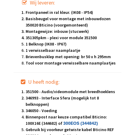
Wij leveren:
Frontpaneel in ral kleur. (IK08 - IP54)
Basisbeugel voor montage met inbouwdozen
350020 Bticino (voorgemonteerd)
Montagewijze: inbouw (stucwerk)
351305pkm - plexi voor module 351500
1 Belknop (IK08 - IP67)
1 verwisselbaar naamplaatje
Brievenbusklep met opening: br 50 x h 295mm
Tool voor montage verwisselbare naamplaatjes
U heeft nodig:
351500 - Audio/videomodule met breedhoeklens
346993 - Interface Sfera (mogelijk tot 8
belknoppen)
346050 - Voeding
Binnenpost naar keuze compatibel Bticino:
100X16E (344682) of
300EOS (344842
)
Gebruik bij voorkeur getwiste kabel Bticino REF