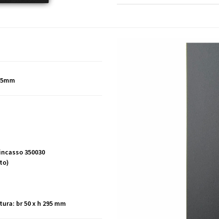
615mm
 incasso 350030
to)
rtura: br 50 x h 295 mm