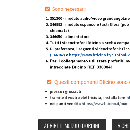
Sono necessari:
351300 - modulo audio/video grandangolare
346993 - modulo espansore tasti Sfera (può g
chiamata)
346050 - alimentatore
Tutti i videocitofoni Bticino a scelta compat
Di preferenza, i seguenti videocitofoni: Cla
(344842
)
o
https://www.bticino.it/citofoni-
Per il collegamento utilizzare preferibil
intrecciate Bticino REF 336904!
Questi componenti Bt
icino sono d
presso i grossisti
tramite il vostro elettricista, installatore
h
nei punti vendita
https://www.bticino.it/punti
APRIRE IL MODULO D'ORDINE
RICHI