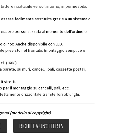
lettere ribaltabile verso l'interno, impermeabile.
essere facilmente sostituita grazie a un sistema di
essere personalizzata al momento dell'ordine o in
ro o inox. Anche disponibile con LED.
le previsto nel frontale. (montaggio semplice e
ci. (IK08)
da parete, su muri, cancelli, pali, cassette postali,
i stretti.
o per il montaggio su cancelli, pali, ecc.
fettamente orizzontale tramite fori oblunghi.
egrand
(modello di copyright)
E
RICHIEDA UN'OFFERTA