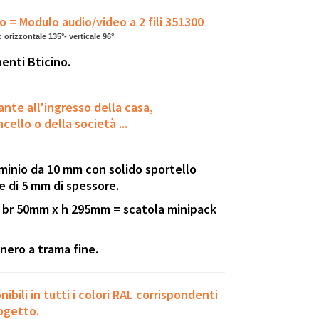
o = Modulo audio/video a 2 fili 351300
 orizzontale 135°- verticale 96°
enti Bticino.
nte all'ingresso della casa,
ncello o della
società
...
uminio da 10 mm con solido sportello
e di 5 mm di spessore.
: br 50mm x h 295mm = scatola minipack
nero a trama fine.
ibili in tutti i colori RAL corrispondenti
rogetto.