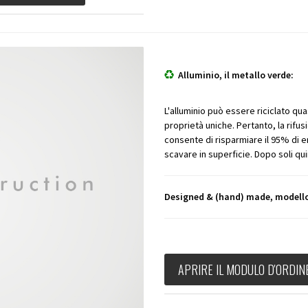
Alluminio, il metallo verde:
L'alluminio può essere riciclato quas
proprietà uniche. Pertanto, la rifu
consente di risparmiare il 95% di en
scavare in superficie. Dopo soli quin
Designed & (hand) made, modello
APRIRE IL MODULO D'ORDIN