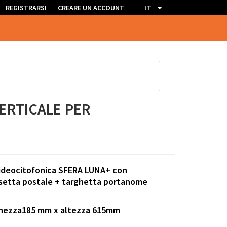
REGISTRARSI
CREARE UN ACCOUNT
IT
ERTICALE PER
 videocitofonica SFERA LUNA+ con
assetta postale + targhetta portanome
rghezza185 mm x altezza 615mm