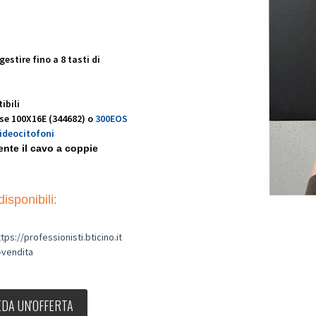
estire fino a 8 tasti di
ibili
sse 100X16E (344682) o
300EOS
videocitofoni
mente il cavo a coppie
isponibili:
ttps://professionisti.bticino.it
-vendita
EDA UN'OFFERTA