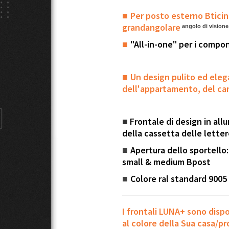
Per posto esterno
Bticin
■
grandangolare
angolo di visione:
"All-in-one" per i compon
■
Un design pulito ed elega
■
dell'appartamento, del ca
■
Frontale di design in all
della cassetta delle letter
Apertura dello sportello
■
small & medium Bpost
Colore ral standard 9005 
■
I frontali LUNA+ sono dispon
al colore della Sua casa/p