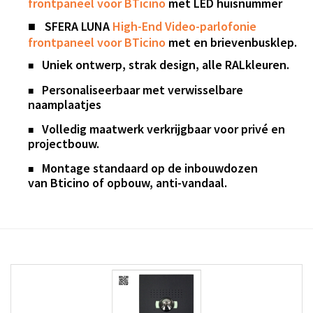
frontpaneel voor
BTicino
met LED huisnummer
■
SFERA
LUNA
High-End Video-parlofonie
frontpaneel voor
BTicino
met en brievenbusklep.
Uniek ontwerp, strak design, alle RALkleuren.
■
Personaliseerbaar met verwisselbare
■
naamplaatjes
Volledig maatwerk verkrijgbaar voor privé en
■
projectbouw.
Montage standaard op de
inbouwdozen
■
van
Bticino
of
opbouw, anti-vandaal.