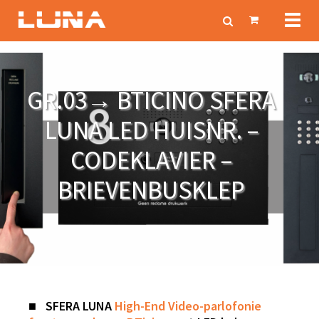
Toggl
naviga
GR.03→ BTICINO SFERA
LUNA LED HUISNR. –
CODEKLAVIER –
BRIEVENBUSKLEP
■
SFERA
LUNA
High-End Video-parlofonie