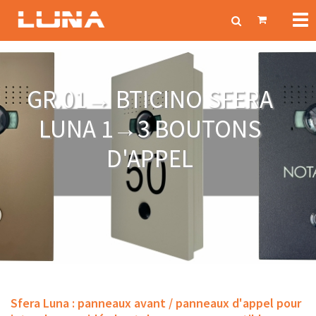
Tog
nav
GR.01→ BTICINO SFERA
LUNA 1→3 BOUTONS
D'APPEL
Sfera Luna : panneaux avant / panneaux d'appel pour