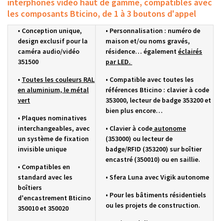
interphones vidéo haut de gamme, compatibles avec
les composants Bticino, de 1 à 3 boutons d'appel
• Conception unique,
• Personnalisation :
numéro de
design exclusif pour la
maison et/ou
noms
gravés
,
caméra audio/vidéo
résidence… également
éclairés
351500
par LED.
•
Toutes les couleurs RAL
•
Compatible avec toutes les
en aluminium, le métal
références Bticino :
clavier à code
vert
353000, lecteur de badge 353200 et
bien plus encore…
•
Plaques nominatives
interchangeables, avec
• Clavier à code
autonome
un système de fixation
(
353000)
ou lecteur de
invisible unique
badge/RFID
(353200) sur
boîtier
encastré (350010) ou en saillie.
• Compatibles en
standard avec les
• Sfera Luna avec Vigik autonome
boîtiers
•
Pour les bâtiments résidentiels
d'encastrement
Bticino
ou les projets de construction.
350010 et 350020