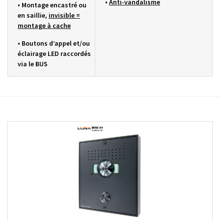
•
A
nti-vandalisme
• Montage encastré ou
en saillie,
invisible
=
montage à cache
• Boutons d’appel et/ou
éclairage LED raccordés
via le BUS