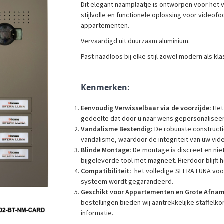
Dit elegant naamplaatje is ontworpen voor het
stijlvolle en functionele oplossing voor video
appartementen.
Vervaardigd uit duurzaam aluminium.
Past naadloos bij elke stijl zowel modern als kla
Kenmerken:
Eenvoudig Verwisselbaar via de voorzijde:
Het 
gedeelte dat door u naar wens gepersonaliseer
Vandalisme Bestendig:
De robuuste constructi
vandalisme, waardoor de integriteit van uw vid
Blinde Montage:
De montage is discreet en niet
bijgeleverde tool met magneet. Hierdoor blijft
Compatibiliteit:
het volledige SFERA LUNA voor
systeem wordt gegarandeerd.
Geschikt voor Appartementen en Grote Afnam
bestellingen bieden wij aantrekkelijke staffel
informatie.