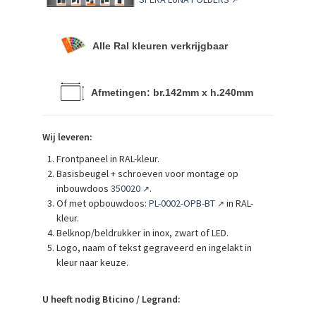
Alle Ral kleuren verkrijgbaar
Afmetingen: br.142mm x h.240mm
Wij leveren:
Frontpaneel in RAL-kleur.
Basisbeugel + schroeven voor montage op
inbouwdoos
350020
.
↗
Of met opbouwdoos:
PL-0002-OPB-BT
in RAL-
↗
kleur.
Belknop/beldrukker in inox, zwart of LED.
Logo, naam of tekst gegraveerd en ingelakt in
kleur naar keuze.
U heeft nodig Bticino / Legrand: