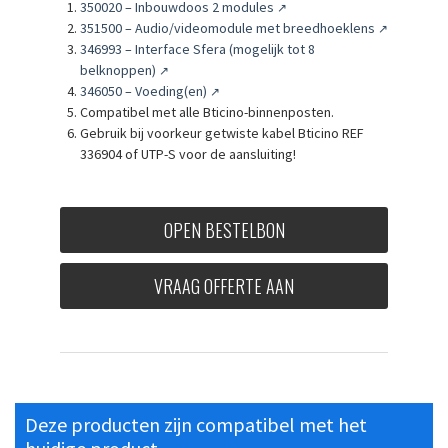
350020 – Inbouwdoos 2 modules
↗
351500 – Audio/videomodule met breedhoeklens
↗
346993 – Interface Sfera (mogelijk tot 8
belknoppen)
↗
346050 – Voeding(en)
↗
Compatibel met alle Bticino-binnenposten.
Gebruik bij voorkeur getwiste kabel Bticino REF
336904 of UTP-S voor de aansluiting!
OPEN BESTELBON
VRAAG OFFERTE AAN
Deze producten zijn compatibel met het