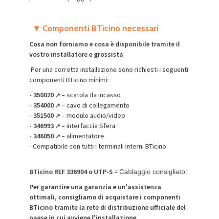
▼
Componenti BTicino necessari
Cosa non forniamo e cosa è disponibile tramite il
vostro installatore e grossista
Per una corretta installazione sono richiesti i seguenti
componenti BTicino minimi:
-
350020
– scatola da incasso
↗
-
354000
– cavo di collegamento
↗
-
351500
– modulo audio/video
↗
-
346993
– interfaccia Sfera
↗
-
346050
– alimentatore
↗
- Compatibile con tutti i terminali interni BTicino
BTicino REF 336904 o UTP-S
=
Cablaggio consigliato:
Per garantire una garanzia e un'assistenza
ottimali, consigliamo di acquistare i componenti
BTicino tramite la rete di distribuzione ufficiale del
paese in cui avviene l'installazione.