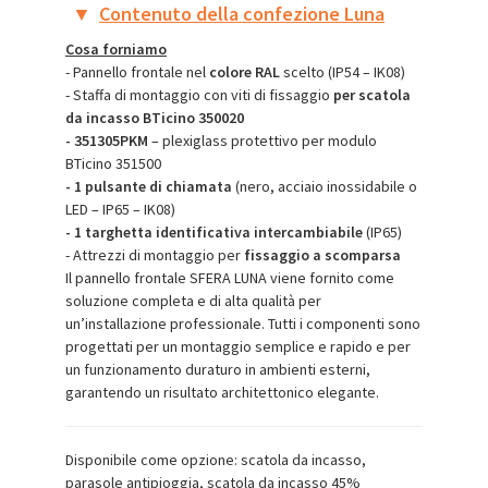
▼
Contenuto della confezione Luna
Cosa forniamo
- Pannello frontale nel
colore RAL
scelto (IP54 – IK08)
- Staffa di montaggio con viti di fissaggio
per scatola
da incasso BTicino 350020
- 351305PKM
– plexiglass protettivo per modulo
BTicino 351500
- 1 pulsante di chiamata
(nero, acciaio inossidabile o
LED – IP65 – IK08)
- 1 targhetta identificativa intercambiabile
(IP65)
- Attrezzi di montaggio per
fissaggio a scomparsa
Il pannello frontale SFERA LUNA viene fornito come
soluzione completa e di alta qualità per
un’installazione professionale. Tutti i componenti sono
progettati per un montaggio semplice e rapido e per
un funzionamento duraturo in ambienti esterni,
garantendo un risultato architettonico elegante.
Disponibile come opzione: scatola da incasso,
parasole antipioggia, scatola da incasso 45%