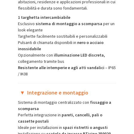
abitazioni, residenze e applicazioni professionali in cui
flessibilità e durata sono fondamentali.
1 targhetta intercambiabile
Esclusivo
sistema di montaggio a scomparsa
per un
look elegante
Targhette facilmente sostituibili e personalizzabili
Pulsanti di chiamata disponibili in
nero o acciaio
inossidabile
Opzionalmente con
illuminazione LED discreta,
collegamento tramite bus
Resistente alle intemperie e agli atti vandalici
– IP65
/ IK08
▼
Integrazione e montaggio
Sistema di montaggio centralizzato con
fissaggio a
scomparsa
Perfetta integrazione in
pareti, cancelli, pali o
cassette postali
Ideale per installazioni in
spazi ristretti o angusti
Installazione su
scatola da incasso BTicino 350020