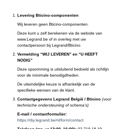
Levering Bticino-componenten
Wij leveren geen Bticino-componenten.
Deze kunt u zelf berekenen via de website van
www.Legrand.be of in overleg met uw
contactpersoon bij Legrand/Bticino.
Vermelding “WIJ LEVEREN” en “U HEEFT
NODIG”
Deze opsomming is uitsluitend bedoeld als richtlijn
voor de minimale benodigdheden.
De uiteindelijke keuze is afhankelijk van de
specifieke wensen van de klant.
Contactgegevens Legrand België / Bticino
(voor
technische ondersteuning of schema’s)
E-mail / contactformulier:
https://diy.legrand.be/nl/form/contact
Telefoon (ma–vr 13:00–16:00):
02 719 18 19