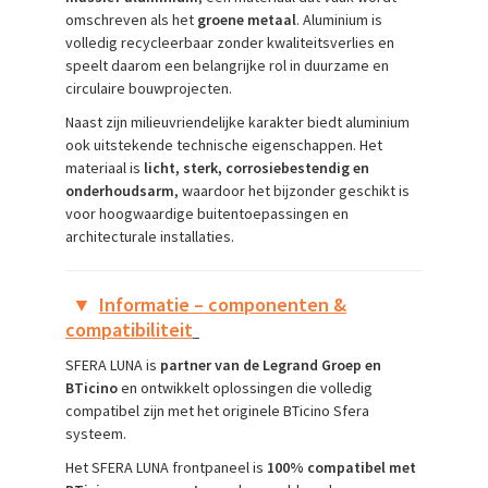
omschreven als het
groene metaal
. Aluminium is
volledig recycleerbaar zonder kwaliteitsverlies en
speelt daarom een belangrijke rol in duurzame en
circulaire bouwprojecten.
Naast zijn milieuvriendelijke karakter biedt aluminium
ook uitstekende technische eigenschappen. Het
materiaal is
licht, sterk, corrosiebestendig en
onderhoudsarm
, waardoor het bijzonder geschikt is
voor hoogwaardige buitentoepassingen en
architecturale installaties.
▼
Informatie – componenten &
compatibiliteit
SFERA LUNA is
partner van de Legrand Groep en
BTicino
en ontwikkelt oplossingen die volledig
compatibel zijn met het originele BTicino Sfera
systeem.
Het SFERA LUNA frontpaneel is
100% compatibel met