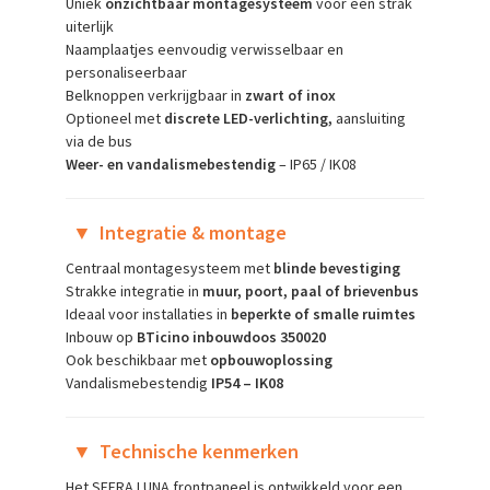
Uniek
onzichtbaar montagesysteem
voor een strak
uiterlijk
Naamplaatjes eenvoudig verwisselbaar en
personaliseerbaar
Belknoppen verkrijgbaar in
zwart of inox
Optioneel met
discrete LED-verlichting,
aansluiting
via de bus
Weer- en vandalismebestendig
– IP65 / IK08
▼
Integratie & montage
Centraal montagesysteem met
blinde bevestiging
Strakke integratie in
muur, poort, paal of brievenbus
Ideaal voor installaties in
beperkte of smalle ruimtes
Inbouw op
BTicino inbouwdoos 350020
Ook beschikbaar met
opbouwoplossing
Vandalismebestendig
IP54 – IK08
▼
Technische kenmerken
Het SFERA LUNA frontpaneel is ontwikkeld voor een