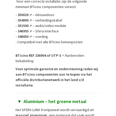
Voor een correcte installatie zijn de volgende
minimum BTicino componenten vereist:
-
350020
– inbouwdoos
↗
-
354000
– verbindingskabel
↗
-
351500
– audio/video module
↗
-
346993
– Sfera interface
↗
-
346050
– voeding
↗
- Compatibel met alle BTicino binnenposten
BTicino REF 336904 of UTP-S
=
Aanbevolen
bekabeling:
Voor optimale garantie en ondersteuning raden wij
aan BTicino componenten aan te kopen via het
officiële distributienetwerk in het land v/d
installatie.
▼
Aluminium – het groene metaal
Het SFERA LUNA frontpaneel wordt vervaardigd uit
massief aluminium
, een materiaal dat vaak wordt