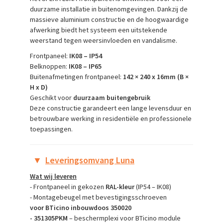
duurzame installatie in buitenomgevingen. Dankzij de
massieve aluminium constructie en de hoogwaardige
afwerking biedt het systeem een uitstekende
weerstand tegen weersinvloeden en vandalisme.
Frontpaneel:
IK08 – IP54
Belknoppen:
IK08 – IP65
Buitenafmetingen frontpaneel:
142 × 240 x 16mm (B ×
H x D)
Geschikt voor
duurzaam buitengebruik
Deze constructie garandeert een lange levensduur en
betrouwbare werking in residentiële en professionele
toepassingen.
▼
Leveringsomvang Luna
Wat wij leveren
- Frontpaneel in gekozen
RAL-kleur
(IP54 – IK08)
- Montagebeugel met bevestigingsschroeven
voor
BTicino inbouwdoos 350020
- 351305PKM
– beschermplexi voor BTicino module