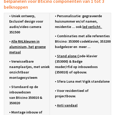
belpanelen voor Bticino componenten van 1 tot 3
belknoppen
• Uniek ontwerp,
• Personalisatie:
gegraveerde
Exclusief design voor
huisnummer en/of
namen,
audio/video camera
residentie ... ook
led verlicht.
351500
• C
ombinaties met alle referenties
•
Alle RALkleuren in
Bticino:
353000 codeklavier, 353200
aluminium, het groene
badgelezer en meer ...
metaal
•
Stand alone C
ode-klavier
•
Verwisselbare
(
353000) & B
adge
naamplaatjes, met uniek
reader/rfid
op
inbouwdoos
onzichtbaar
(350010) of opbouw.
montagesysteem
• Sfera Luna met Vigik standalone
•
S
tandaard op de
•
Voor residentieel of
inbouwdozen
projectbouw.
van
Bticino 350010 &
350020
•
A
nti vandaal
•
Montage inbouw of