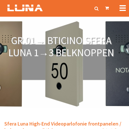
Tog
nav
GR.01→ BTICINO SFERA
LUNA 1→3 BELKNOPPEN
Sfera
Luna
High-End Videoparlofonie frontpanelen /