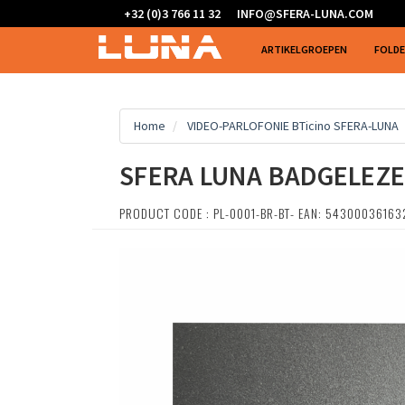
+32 (0)3 766 11 32
INFO@SFERA-LUNA.COM
ARTIKELGROEPEN
FOLD
Home
VIDEO-PARLOFONIE BTicino SFERA-LUNA
SFERA LUNA BADGELEZE
PRODUCT CODE : PL-0001-BR-BT- EAN: 54300036163