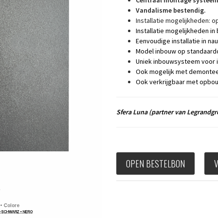
Centraal montage systeem 
Vandalisme bestendig.
Installatie mogelijkheden: o
Installatie mogelijkheden in 
Eenvoudige installatie in n
Model inbouw op standaardd
Uniek inbouwsysteem voor in
Ook mogelijk met demonteer
Ook verkrijgbaar met opbo
Sfera Luna
(partner van Legrandg
OPEN BESTELBON