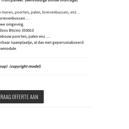
frontpaneel. (eenvoudige blinde montage)
p muren, poorten, palen, brievenbussen, enz ...
brievenbussen ... .
auwe omgeving.
oos Bticino 350010
bouw poorten, palen enz .....
baar naamplaatje, al dan niet gepersonaliseerd.
uwmodule.
roup)
(copyright model)
VRAAG OFFERTE AAN