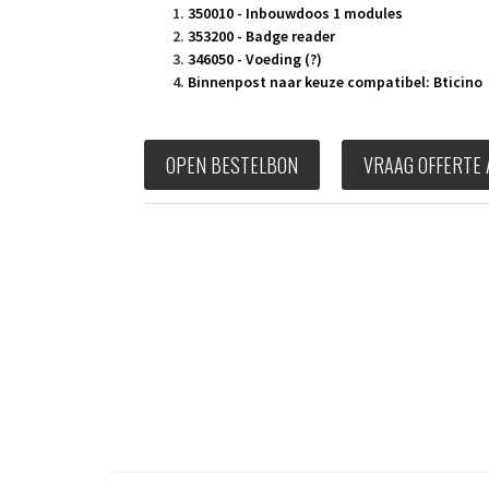
350010 - Inbouwdoos 1 modules
353200 - Badge reader
346050 - Voeding (?)
Binnenpost naar keuze compatibel
: Bticino
OPEN BESTELBON
VRAAG OFFERTE