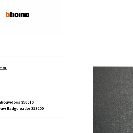
60mm
inbouwdoos 350010
bouw Badgereader 353200