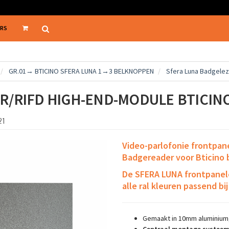
ERS
GR.01→ BTICINO SFERA LUNA 1→3 BELKNOPPEN
Sfera Luna Badgelez
R/RIFD HIGH-END-MODULE BTICIN
21
Video-parlofonie frontpa
Badgereader
voor
Bticino
De SFERA LUNA frontpanele
alle ral kleuren passend bi
Gemaakt in 10mm aluminium,