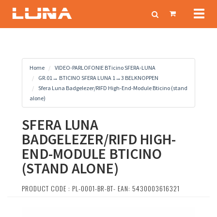
Toggl
naviga
Home
VIDEO-PARLOFONIE BTicino SFERA-LUNA
GR.01→ BTICINO SFERA LUNA 1→3 BELKNOPPEN
Sfera Luna Badgelezer/RIFD High-End-Module Bticino (stand
alone)
SFERA LUNA
BADGELEZER/RIFD HIGH-
END-MODULE BTICINO
(STAND ALONE)
PRODUCT CODE : PL-0001-BR-BT- EAN: 5430003616321