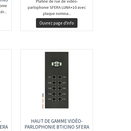
Platine de rue de vidéo-
onie
parlophonie SFERA LUNA+10 avec
r...
plaque nomina...
Ouvrez page d'info
-
HAUT DE GAMME VIDÉO-
FERA
PARLOPHONIE BTICINO SFERA