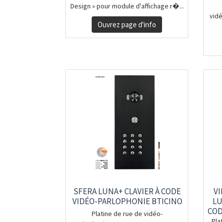
Design » pour module d'affichage r�...
vid
Ouvrez page d'info
SFERA LUNA+ CLAVIER À CODE
V
VIDÉO-PARLOPHONIE BTICINO
LU
COD
Platine de rue de vidéo-
Pla