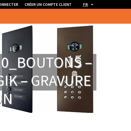
ONNECTER
CRÉER UN COMPTE CLIENT
FR
10_BOUTONS –
IGIK – GRAVURE
ON