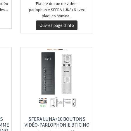
vidéo
Platine de rue de vidéo-
es...
parlophonie SFERA LUNA+6 avec
plaques nomina...
Ouvrez page d'info
NS
SFERA LUNA+10 BOUTONS
AMME
VIDÉO-PARLOPHONIE BTICINO
CINO