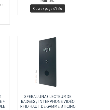
nominati...
c 3
Ouvrez page d'info
R
SFERA LUNA+ LECTEUR DE
E +
BADGES / INTERPHONE VIDÉO
ULE
RFID HAUT DE GAMME BTICINO