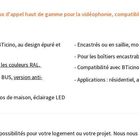
ux d'appel haut de gamme pour la vidéophonie, compatibl
icino, au design épuré et
-
En
castr
és ou en saillie, 
- Pour les boîtiers encastra
 les couleurs RAL,
- Compatibilité
avec BTicino
a BUS,
version anti-
- Applications :
résidentiel,
s de maison, éclairage LED
possibilités pour votre logement ou votre projet. Nous nous f