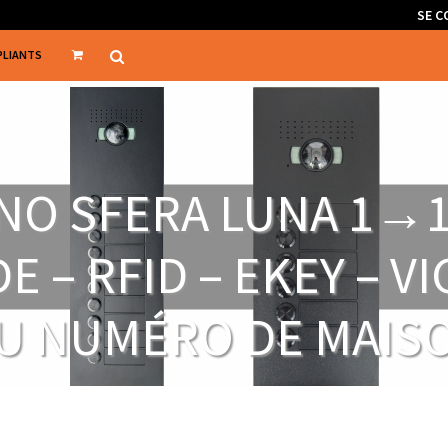
SE C
PLIANTS
INO SFERA LUNA 1→
E – RFID – EKEY – V
U NUMÉRO DE MAIS