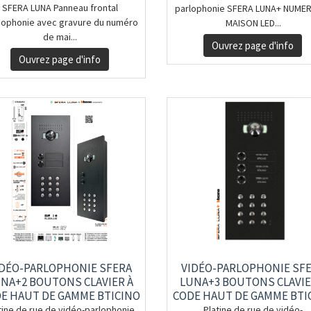
À CODE
SFERA LUNA Panneau frontal
parlophonie SFERA LUNA+ NUME
éophonie avec gravure du numéro
MAISON LED...
de mai...
Ouvrez page d'info
Ouvrez page d'info
IDÉO-PARLOPHONIE SFERA
VIDÉO-PARLOPHONIE SF
NA+2 BOUTONS CLAVIER À
LUNA+3 BOUTONS CLAVIE
E HAUT DE GAMME BTICINO
CODE HAUT DE GAMME BTI
tine de rue de vidéo-parlophonie
Platine de rue de vidéo-