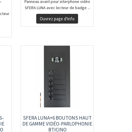
-
Panneau avant pour interphone vidéo
O
SFERA LUNA avec lecteur de badge ...
cteur
Ouvrez page d'info
S-
SFERA LUNA+6 BOUTONS HAUT
IE
DE GAMME VIDÉO-PARLOPHONIE
NO
BTICINO