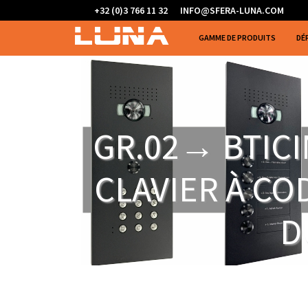
+32 (0)3 766 11 32
INFO@SFERA-LUNA.COM
GAMME DE PRODUITS
DÉ
GR.02→ BTIC
CLAVIER À COD
D