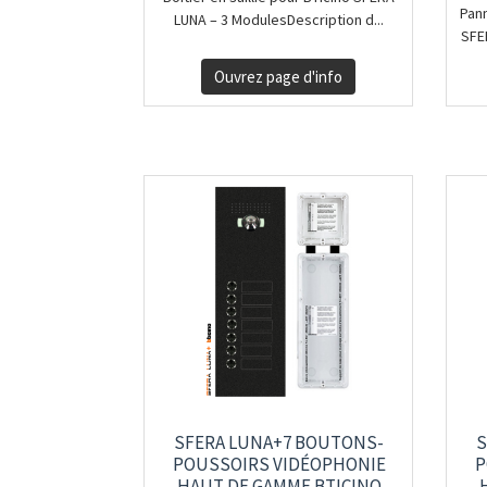
Pan
LUNA – 3 ModulesDescription d...
SFE
Ouvrez page d'info
SFERA LUNA+7 BOUTONS-
S
POUSSOIRS VIDÉOPHONIE
P
HAUT DE GAMME BTICINO