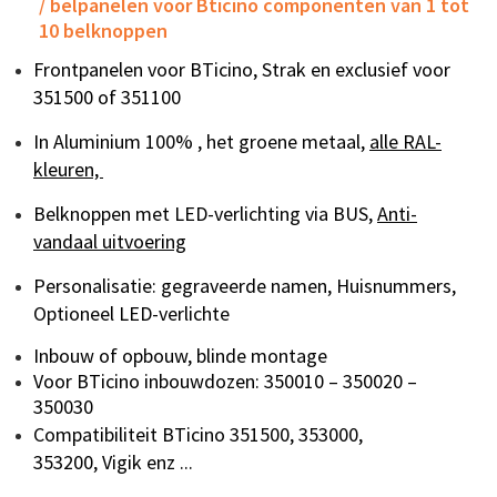
/ belpanelen voor Bticino componenten van 1 tot
10 belknoppen
Frontpanelen voor BTicino, Strak en exclusief voor
351500 of 351100
In
Aluminium 100% , het groene metaal,
alle RAL-
kleuren,
Belknoppen met
LED-verlichting via BUS,
Anti-
vandaal uitvoering
Personalisatie:
gegraveerde namen, Huisnummers,
Optioneel LED-verlichte
I
nbouw of opbouw, blinde montage
Voor BTicino inbouwdozen: 350010 – 350020 –
350030
Compatibiliteit
BTicino 351500, 353000,
353200, Vigik enz ...