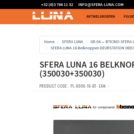
+32 (0)3 766 11 32
INFO@SFERA-LUNA.COM
ARTIKELGROEPEN
FOLD
Home
SFERA LUNA
GR.04→ BTICINO SFERA
SFERA LUNA 16 Belknoppen DEURSTATION VIDEO
SFERA LUNA 16 BELKNO
(350030+350030)
PRODUCT CODE : PL-0006-16-BT- EAN: -