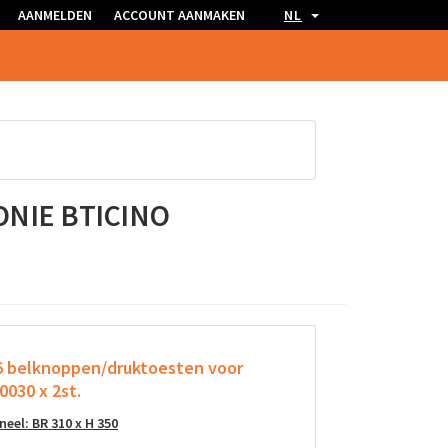
AANMELDEN
ACCOUNT AANMAKEN
NL
NIE BTICINO
16 belknoppen/druktoesten
voor
030 x 2st.
eel: BR 310 x H 350