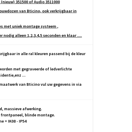
 (nieuw) 351500 of Audio 3511000
uwdozen van Bticino, ook verkrijgbaar in
es met uniek montage systeem ,
nodig alleen 1,2,3,4,5 seconden en klaar ....
rijgbaar in alle ral kleuren passend bij de kleur
worden met gegraveerde of ledverlichte
dentie,enz ...
maatwerk van Bticino vul uw gegevens in via
d, massieve afwerking.
frontpaneel, blinde montage.
 = IK08 - IP54