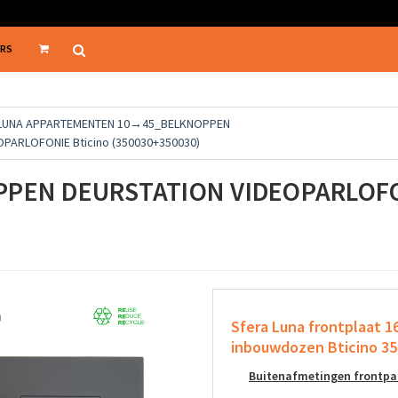
ERS
 LUNA APPARTEMENTEN 10→45_BELKNOPPEN
PARLOFONIE Bticino (350030+350030)
PPEN DEURSTATION VIDEOPARLOFO
Sfera Luna frontplaat 
inbouwdozen Bticino 350
Buitenafmetingen frontpan