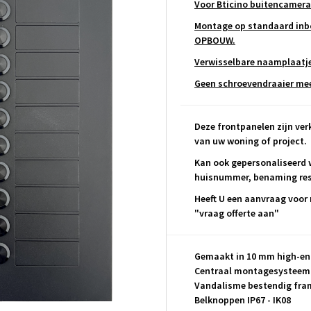
Voor Bticino buitencamera
Montage op standaard inbo
OPBOUW.
Verwisselbare naamplaatj
Geen schroevendraaier meer 
Deze frontpanelen zijn verk
van uw woning of project.
Kan ook gepersonaliseerd 
huisnummer, benaming resi
Heeft U een aanvraag voor 
"vraag offerte aan"
Gemaakt in 10 mm high-en
Centraal montagesysteem 
Vandalisme bestendig frame
Belknoppen IP67 - IK08