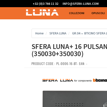
+32 (0)3 766 11 32
INFO@SFERA-LUNA.COM
COLLEZIONI
OPUSCOLI
Home
SFERA LUNA
GR.04→ BTICINO SFERA
SFERA LUNA+ 16 PULSAN
(350030+350030)
PRODUCT CODE : PL-0006-16-BT- EAN: -