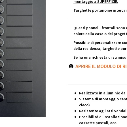
montaggio a SUPERFICIE.
Targhette portanome intercam
Questi pannelli frontali sono d
colore della casa o del proget
Possibile di personalizzare co
della residenza, targhette po
Se ha una richiesta di su misur
APRIRE IL MODULO DI R
Realizzato in alluminio da 
Sistema di montaggio centr
cieco)
Resistente agli atti vandal
Possibilità di installazione
cassette postali, ecc.