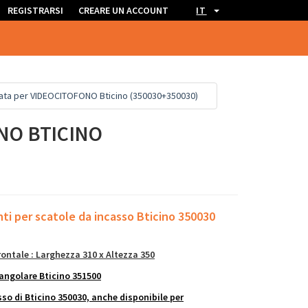
REGISTRARSI
CREARE UN ACCOUNT
IT
mata per VIDEOCITOFONO Bticino (350030+350030)
NO BTICINO
nti per scatole da incasso
Bticino 350030
ontale : Larghezza 310 x Altezza 350
angolare Bticino 351500
so di Bticino 350030, anche disponibile per