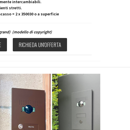
mente intercambiabili.
enti stretti.
casso = 2 x 350030 o a superficie
egrand)
(modello di copyright)
E
RICHIEDA UN'OFFERTA