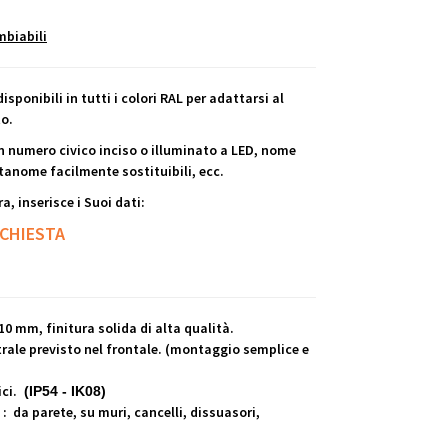
biabili
isponibili in tutti i colori RAL per adattarsi al
to.
n numero civico inciso o illuminato a LED, nome
rtanome facilmente sostituibili, ecc.
a, inserisce i Suoi dati:
ICHIESTA
10 mm, finitura solida di alta qualità.
ale previsto nel frontale. (montaggio semplice e
ici.
(IP54 - IK08)
 : da parete, su muri, cancelli, dissuasori,