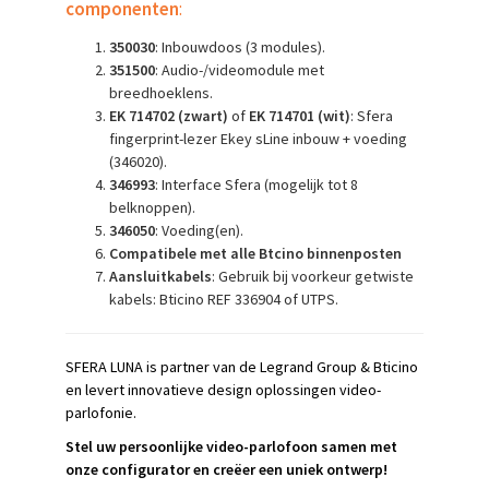
componenten
:
350030
: Inbouwdoos (3 modules).
351500
: Audio-/videomodule met
breedhoeklens.
EK 714702 (zwart)
of
EK 714701 (wit)
: Sfera
fingerprint-lezer Ekey sLine inbouw + voeding
(346020).
346993
: Interface Sfera (mogelijk tot 8
belknoppen).
346050
: Voeding(en).
Compatibele met alle Btcino binnenposten
Aansluitkabels
: Gebruik bij voorkeur getwiste
kabels: Bticino REF 336904 of UTPS.
SFERA LUNA is partner van de Legrand Group & Bticino
en levert innovatieve design oplossingen video-
parlofonie.
Stel uw persoonlijke video-parlofoon samen met
onze configurator en creëer een uniek ontwerp!