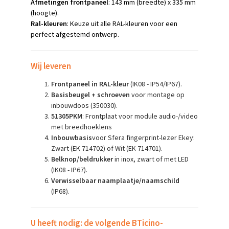
Afmetingen frontpaneel
: 143 mm (breedte) x 335 mm
(hoogte).
Ral-kleuren
: Keuze uit alle RAL-kleuren voor een
perfect afgestemd ontwerp.
Wij leveren
Frontpaneel in RAL-kleur
(IK08 - IP54/IP67).
Basisbeugel + schroeven
voor montage op
inbouwdoos (350030).
51305PKM
: Frontplaat voor module audio-/video
met breedhoeklens
Inbouwbasis
voor Sfera fingerprint-lezer Ekey:
Zwart (EK 714702) of Wit (EK 714701).
Belknop/beldrukker
in inox, zwart of met LED
(IK08 - IP67).
Verwisselbaar naamplaatje/naamschild
(IP68).
U heeft nodig: de volgende
BTicino-