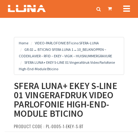
Toggl
naviga
Home
VIDEO-PARLOFONIE BTicino SFERA-LUNA
GR.02→ BTICINO SFERA LUNA 1→10_BELKNOPPEN –
CODEKLAVIER – RFID – EKEY – VIGIK – HUISNUMMERGRAVURE
SFERA LUNA+ EKEY S-LINE 01 Vingerafdruk Video Parlofonie
High-End-Module Bticino
SFERA LUNA+ EKEY S-LINE
01 VINGERAFDRUK VIDEO
PARLOFONIE HIGH-END-
MODULE BTICINO
PRODUCT CODE : PL-0005-1-EKEY-S-BT