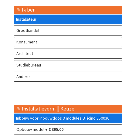
✎ Ik ben
Installateur
Groothandel
Konsument
Architect
Studiebureau
Andere
✎ Installatievorm ┃ Keuze
Inbouw voor inbouwdoos 3 modules BTicino 350030
Opbouw model
+ € 395.00