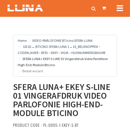
Toggl
navig
Home
VIDEO-PARLOFONIE BTicino SFERA-LUNA
GR.02→ BTICINO SFERA LUNA 1→10_BELKNOPPEN –
CODEKLAVIER – RFID – EKEY – VIGIK – HUISNUMMERGRAVURE
SFERA LUNA+ EKEY S-LINE 01 Vingerafdruk Video Parlofonie
High-End-Module Bticino
Bestel-wizard
SFERA LUNA+ EKEY S-LINE
01 VINGERAFDRUK VIDEO
PARLOFONIE HIGH-END-
MODULE BTICINO
PRODUCT CODE : PL-0005-1-EKEY-S-BT