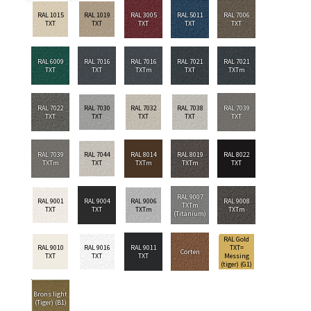
RAL 1015
RAL 1019
RAL 3005
RAL 5011
RAL 7006
TXT
TXT
TXT
TXT
TXT
RAL 6009
RAL 7016
RAL 7016
RAL 7021
RAL 7021
TXT
TXT
TXTm
TXT
TXTm
RAL 7022
RAL 7030
RAL 7032
RAL 7038
RAL 7039
TXT
TXT
TXT
TXT
TXT
RAL 7039
RAL 7044
RAL 8014
RAL 8019
RAL 8022
TXTm
TXT
TXTm
TXTm
TXT
RAL 9007
RAL 9001
RAL 9004
RAL 9006
RAL 9008
TXTm
TXT
TXT
TXTm
TXTm
(Titanium)
RAL Gold
RAL 9010
RAL 9016
RAL 9011
TXT=
Corten
TXT
TXT
TXT
Messing
(tiger) (G1)
Brons light
(Tiger) (B1)