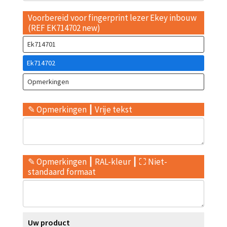
Voorbereid voor fingerprint lezer Ekey inbouw
(REF EK714702 new)
Ek714701
Ek714702
Opmerkingen
✎ Opmerkingen ┃ Vrije tekst
✎ Opmerkingen ┃ RAL-kleur ┃ ⛶ Niet-
standaard formaat
Uw product