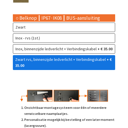
○ Belknop ┃ IP67 · IK08 ┃ BUS-aansluiting
Zwart
Inox - rvs (1st.)
Inox, binnenzijde ledverlicht + Verbindingskabel
+ € 35.00
Zwart rvs, binnenzijde ledverlicht + Verbindingskabel
+ €
35.00
Onzichtbaar montagesysteem voor één of meerdere
verwisselbare naamplaatjes.
Personalisatie mogelijk bij bestelling of een later moment
(lasergravure).