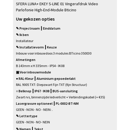
SFERA LUNA+ EKEY S-LINE 01 Vingerafdruk Video
Parlofonie High-End-Module Bticino
Uw gekozen opties
✎ Projectnaam ┃ Einddatum
✎ Ik ben
Installateur
✎ Installatievorm ┃ Keuze
Inbouw voor inbouwdoos 3 modules BTicino 350030
Afmetingen
B 143mm x H 335mm - IP54 - IK08
▣ Voor inbouwmodule
● RAL-Kleur ┃ Aluminium gepoederlakt
RAL 9005 TXT: Diepzwart Fijn TXT (fijn Structuur)
○ Belknop ┃ IP67 · IK08 ┃ BUS-aansluiting
Zwart rvs, binnenzijde ledverlicht + Verbindingskabel (+ €35)
Lasergravure optioneel ┃ PL-0002-BT-NM
GEEN - NON - NO - NEIN: .
✎ Lettertype
GEEN - NON - NO- NEIN
✎ Namen ┃ Tekst