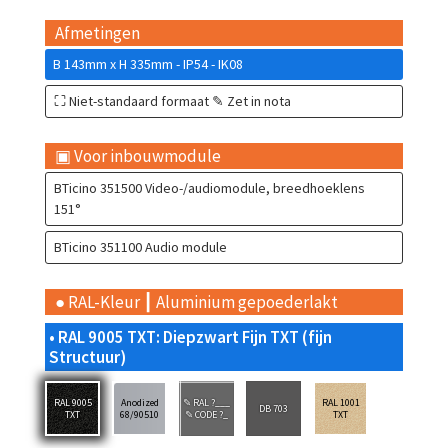
Afmetingen
B 143mm x H 335mm - IP54 - IK08
⛶ Niet-standaard formaat ✎ Zet in nota
▣ Voor inbouwmodule
BTicino 351500 Video-/audiomodule, breedhoeklens
151°
BTicino 351100 Audio module
● RAL-Kleur ┃ Aluminium gepoederlakt
• RAL 9005 TXT: Diepzwart Fijn TXT (fijn
Structuur)
RAL 9005
Anodized
✎ RAL ?___
RAL 1001
DB 703
TXT
68/90510
✎ CODE ?_
TXT