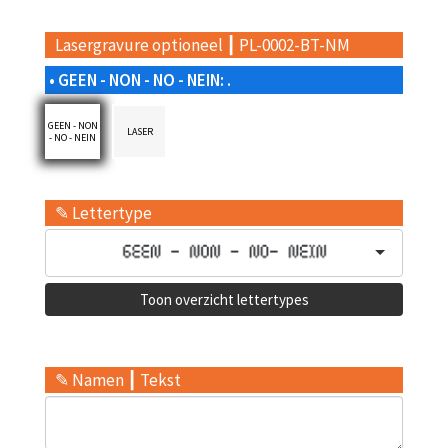
Lasergravure optioneel ┃ PL-0002-BT-NM
• GEEN - NON - NO - NEIN: .
GEEN - NON
LASER
- NO - NEIN
✎ Lettertype
Toon overzicht lettertypes
✎ Namen ┃ Tekst