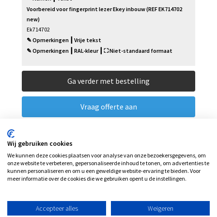
Voorbereid voor fingerprint lezer Ekey inbouw (REF EK714702
new)
Ek714702
✎ Opmerkingen ┃ Vrije tekst
✎ Opmerkingen ┃ RAL-kleur ┃ ⛶ Niet-standaard formaat
Ga verder met bestelling
Vraag offerte aan
Wij gebruiken cookies
We kunnen deze cookies plaatsen voor analyse van onze bezoekersgegevens, om
onze website te verbeteren, gepersonaliseerde inhoud te tonen, om advertenties te
kunnen personaliseren en om u een geweldige website-ervaring te bieden. Voor
meer informatie over de cookies die we gebruiken opent u de instellingen.
Accepteer alles
Weigeren