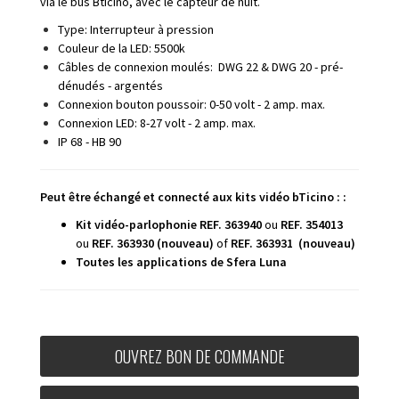
via le bus Bticino, avec le capteur de nuit.
Type: Interrupteur à pression
Couleur de la LED: 5500k
Câbles de connexion moulés: DWG 22 & DWG 20 - pré-
dénudés - argentés
Connexion bouton poussoir: 0-50 volt - 2 amp. max.
Connexion LED: 8-27 volt - 2 amp. max.
IP 68 - HB 90
Peut être échangé et connecté aux kits vidéo bTicino : :
Kit vidéo-parlophonie
REF. 363940
ou
REF. 354013
ou
REF. 363930 (nouveau)
of
REF. 363931 (nouveau)
Toutes les applications de Sfera Luna
OUVREZ BON DE COMMANDE