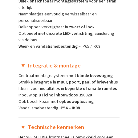
Uniek
onzichtbaar montagesysteem
voor een strak
uiterlijk
Naamplaatjes eenvoudig verwisselbaar en
personaliseerbaar
Belknoppen verkrijgbaar in
zwart of inox
Optioneel met
discrete LED-verlichting,
aansluiting
via de bus
Weer- en vandalismebestendig
– IP65 / IK08
▼
Integratie & montage
Centraal montagesysteem met
blinde bevestiging
Strakke integratie in
muur, poort, paal of brievenbus
Ideaal voor installaties in
beperkte of smalle ruimtes
Inbouw op
BTicino inbouwdoos 350020
Ook beschikbaar met
opbouwoplossing
Vandalismebestendig
IP54 – IK08
▼
Technische kenmerken
Het SFERA LUNA frontpaneel is ontwikkeld voor een