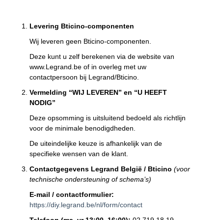
Levering Bticino-componenten
Wij leveren geen Bticino-componenten.
Deze kunt u zelf berekenen via de website van
www.Legrand.be of in overleg met uw
contactpersoon bij Legrand/Bticino.
Vermelding “WIJ LEVEREN” en “U HEEFT
NODIG”
Deze opsomming is uitsluitend bedoeld als richtlijn
voor de minimale benodigdheden.
De uiteindelijke keuze is afhankelijk van de
specifieke wensen van de klant.
Contactgegevens Legrand België / Bticino
(voor
technische ondersteuning of schema’s)
E-mail / contactformulier:
https://diy.legrand.be/nl/form/contact
Telefoon (ma–vr 13:00–16:00):
02 719 18 19