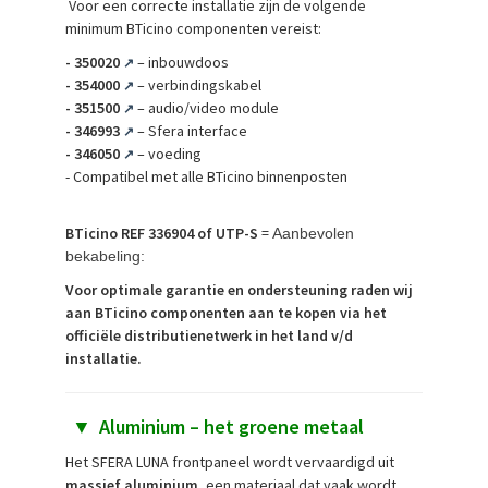
Voor een correcte installatie zijn de volgende
minimum BTicino componenten vereist:
-
350020
– inbouwdoos
↗
-
354000
– verbindingskabel
↗
-
351500
– audio/video module
↗
-
346993
– Sfera interface
↗
-
346050
– voeding
↗
- Compatibel met alle BTicino binnenposten
BTicino REF 336904 of UTP-S
=
Aanbevolen
bekabeling:
Voor optimale garantie en ondersteuning raden wij
aan BTicino componenten aan te kopen via het
officiële distributienetwerk in het land v/d
installatie.
▼
Aluminium – het groene metaal
Het SFERA LUNA frontpaneel wordt vervaardigd uit
massief aluminium
, een materiaal dat vaak wordt