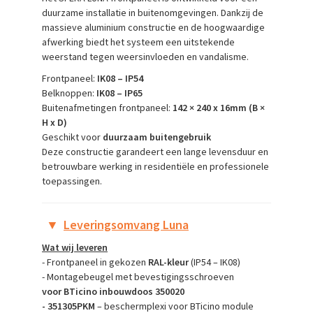
duurzame installatie in buitenomgevingen. Dankzij de
massieve aluminium constructie en de hoogwaardige
afwerking biedt het systeem een uitstekende
weerstand tegen weersinvloeden en vandalisme.
Frontpaneel:
IK08 – IP54
Belknoppen:
IK08 – IP65
Buitenafmetingen frontpaneel:
142 × 240 x 16mm (B ×
H x D)
Geschikt voor
duurzaam buitengebruik
Deze constructie garandeert een lange levensduur en
betrouwbare werking in residentiële en professionele
toepassingen.
▼
Leveringsomvang Luna
Wat wij leveren
- Frontpaneel in gekozen
RAL-kleur
(IP54 – IK08)
- Montagebeugel met bevestigingsschroeven
voor
BTicino inbouwdoos 350020
- 351305PKM
– beschermplexi voor BTicino module