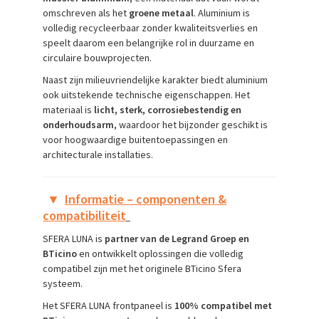
omschreven als het
groene metaal
. Aluminium is
volledig recycleerbaar zonder kwaliteitsverlies en
speelt daarom een belangrijke rol in duurzame en
circulaire bouwprojecten.
Naast zijn milieuvriendelijke karakter biedt aluminium
ook uitstekende technische eigenschappen. Het
materiaal is
licht, sterk, corrosiebestendig en
onderhoudsarm
, waardoor het bijzonder geschikt is
voor hoogwaardige buitentoepassingen en
architecturale installaties.
▼
Informatie – componenten &
compatibiliteit
SFERA LUNA is
partner van de Legrand Groep en
BTicino
en ontwikkelt oplossingen die volledig
compatibel zijn met het originele BTicino Sfera
systeem.
Het SFERA LUNA frontpaneel is
100% compatibel met