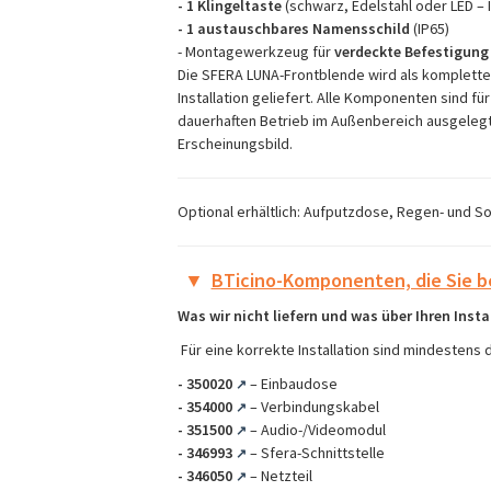
- 1 Klingeltaste
(schwarz, Edelstahl oder LED – I
- 1 austauschbares Namensschild
(IP65)
- Montagewerkzeug für
verdeckte Befestigung
Die SFERA LUNA-Frontblende wird als komplette
Installation geliefert. Alle Komponenten sind f
dauerhaften Betrieb im Außenbereich ausgelegt
Erscheinungsbild.
Optional erhältlich: Aufputzdose, Regen- und
▼
BTicino-Komponenten, die Sie 
Was wir nicht liefern und was über Ihren Insta
Für eine korrekte Installation sind mindestens
-
350020
– Einbaudose
↗
-
354000
– Verbindungskabel
↗
-
351500
– Audio-/Videomodul
↗
-
346993
– Sfera-Schnittstelle
↗
-
346050
– Netzteil
↗