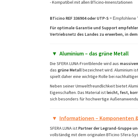
- Kompatibel mit allen BTicino-Innenstationen
BTicino REF 336904 oder UTP-S
=
Empfohlene 
Für optimale Garantie und Support empfehlen 
Vertriebsnetz des Landes zu erwerben, in dem 
▼
Aluminium – das grüne Metall
Die SFERA LUNA-Frontblende wird aus
massive
das
grüne Metall
bezeichnet wird. Aluminium ist
spielt daher eine wichtige Rolle bei nachhaltige
Neben seiner Umweltfreundlichkeit bietet Alum
Eigenschaften. Das Material ist
leicht, fest, k
sich besonders für hochwertige Außenanwendung
▼
Informationen – Komponenten &
SFERA LUNA ist
Partner der Legrand-Gruppe un
vollständig mit dem originalen BTicino Sfera-Sy