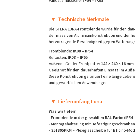
Vandalismussicher
IP54 – IK08
▼
Technische Merkmale
Die SFERA LUNA-Frontblende wurde für den daue
der massiven Aluminiumkonstruktion und der ho
hervorragende Beständigkeit gegen Witterungs
Frontblende:
IK08 – IP54
Ruftasten:
IK08 – IP65
Außenmaße der Frontplatte:
142 × 240 × 16 mm 
Geeignet für
den dauerhaften Einsatz im Auße
Diese Konstruktion garantiert eine lange Leben
und gewerblichen Anwendungen.
▼
Lieferumfang Luna
Was wir liefern
- Frontblende in
der
gewählten
RAL-Farbe
(IP54 
- Montagehalterung mit Befestigungsschraube
- 351305PKM
– Plexiglasscheibe für BTicino-Mod