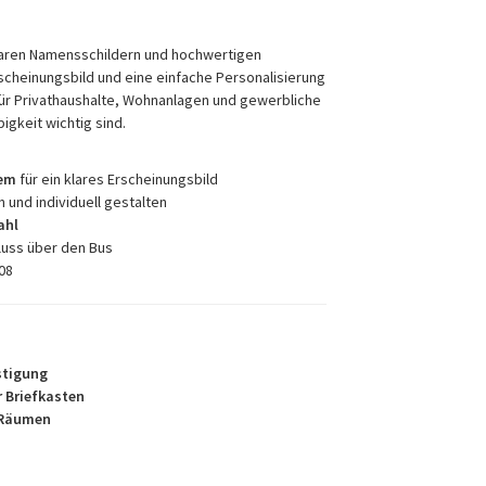
baren Namensschildern und hochwertigen
Erscheinungsbild und eine einfache Personalisierung
 für Privathaushalte, Wohnanlagen und gewerbliche
igkeit wichtig sind.
tem
für ein klares Erscheinungsbild
 und individuell gestalten
ahl
uss über den Bus
K08
stigung
r Briefkasten
 Räumen