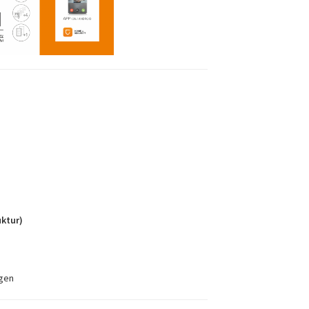
uktur)
gen