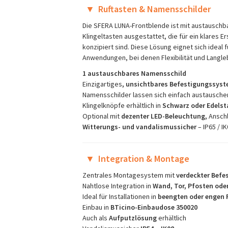
▼
Ruftasten & Namensschilder
Die SFERA LUNA-Frontblende ist mit austausch
Klingeltasten ausgestattet, die für ein klares 
konzipiert sind. Diese Lösung eignet sich ideal
Anwendungen, bei denen Flexibilität und Langleb
1 austauschbares Namensschild
Einzigartiges
, unsichtbares Befestigungssys
Namensschilder lassen sich einfach austauschen
Klingelknöpfe erhältlich in
Schwarz oder Edelst
Optional mit
dezenter LED-Beleuchtung,
Anschl
Witterungs- und vandalismussicher
– IP65 / I
▼
Integration & Montage
Zentrales Montagesystem mit
verdeckter Befe
Nahtlose Integration in
Wand, Tor, Pfosten ode
Ideal für Installationen in
beengten oder engen
Einbau in
BTicino-Einbaudose 350020
Auch als
Aufputzlösung
erhältlich