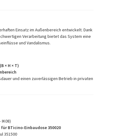
rhaften Einsatz im Außenbereich entwickelt. Dank
chwertigen Verarbeitung bietet das System eine
einflüsse und Vandalismus.
(B × H × T)
nbereich
sdauer und einen zuverlässigen Betrieb in privaten
– IK08)
n
für BTicino-Einbaudose 350020
ul 351500