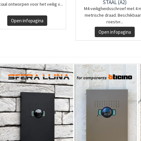
STAAL (A2)
iaal ontworpen voor het veilig v...
M4-veiligheidsschroef met 4
metrische draad. Beschikbaar
Open infopagina
roestvr...
Open infopagina