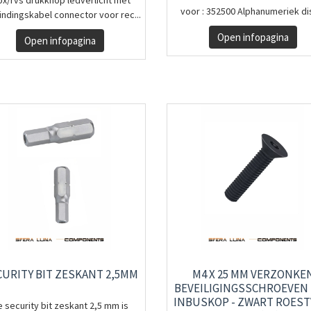
ox/rvs drukknop ledverlicht met
voor : 352500 Alphanumeriek dis
indingskabel connector voor rec...
Open infopagina
Open infopagina
CURITY BIT ZESKANT 2,5MM
M4 X 25 MM VERZONKE
BEVEILIGINGSSCHROEVEN
INBUSKOP - ZWART ROEST
 security bit zeskant 2,5 mm is