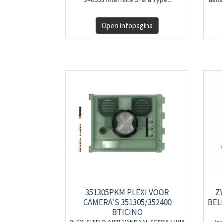
Open infopagina
351305PKM PLEXI VOOR
Z
CAMERA'S 351305/352400
BEL
BTICINO