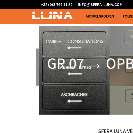
+32 (0)3 766 11 32
INFO@SFERA-LUNA.COM
ARTIKELGROEPEN
FOLD
GR.07 → OP
SFERA LUNA V