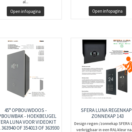
al...
Open infopagina
Open infopagina
45° OPBOUWDOOS -
SFERA LUNA REGENKAP 
PBOUWBAK - HOEKBEUGEL
ZONNEKAP 143
ERA LUNA VOOR VIDEOKIT
Design regen-/zonnekap SFERA 
. 363940 OF 354013 OF 363930
verkrijgbaar in een RAL-kleur naar