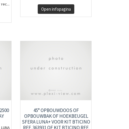
rec...
Open infopagina
2500
45° OPBOUWDOOS OF
AY
OPBOUWBAK OF HOEKBEUGEL
SFERA LUNA+ VOOR KIT BTICINO
REF. 363931 OF KIT BTICINO REF.
A LUNA