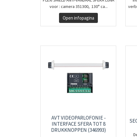
PLEXI SHIELD ANTI-VANDAAL SFERA LUNA
In
voor : camera 351300, 130° ca...
verb
Open infopagina
AVT VIDEOPARLOFONIE -
SE
INTERFACE SFERA TOT 8
DRUKKNOPPEN (346993)
De
...