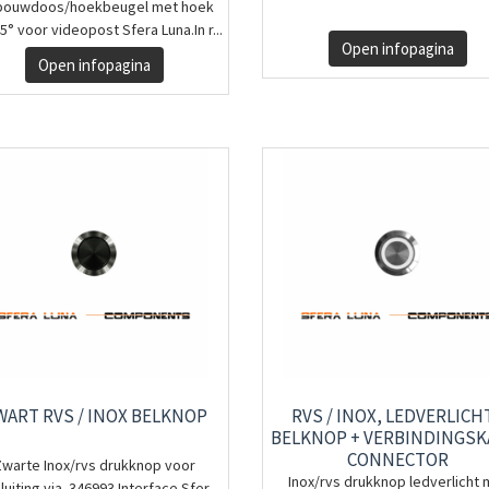
ouwdoos/hoekbeugel met hoek
5° voor videopost Sfera Luna.In r...
Open infopagina
Open infopagina
WART RVS / INOX BELKNOP
RVS / INOX, LEDVERLICH
BELKNOP + VERBINDINGSK
CONNECTOR
Zwarte Inox/rvs drukknop voor
Inox/rvs drukknop ledverlicht 
luiting via 346993 Interface Sfer...