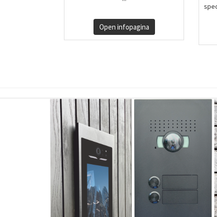
spec
Open infopagina