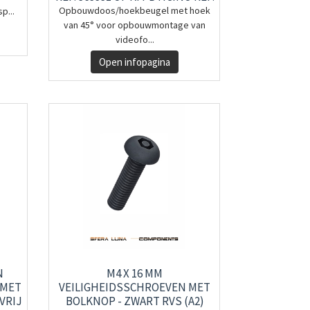
354014 (3 MODULES)
Opbouwdoos/hoekbeugel met hoek
p...
van 45° voor opbouwmontage van
videofo...
Open infopagina
N
M4 X 16 MM
 MET
VEILIGHEIDSSCHROEVEN MET
VRIJ
BOLKNOP - ZWART RVS (A2)