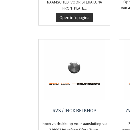
Opb
NAAMSCHILD VOOR SFERA LUNA
van 4
FRONTPLATE...
Open infopagina
RVS / INOX BELKNOP
Z
Inox/rvs drukknop voor aansluiting via
346993 Interface Sfera Type...
aans