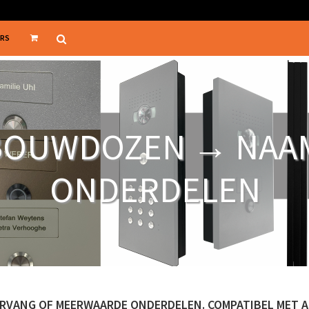
ERS
BOUWDOZEN → NAA
ONDERDELEN
ERVANG OF MEERWAARDE ONDERDELEN.
COMPATIBEL MET A