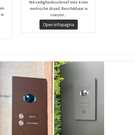
M4-veiligheidsschroef met 4 mm
 mm
metrische draad. Beschikbaar in
 in
roestvr...
Open infopagina