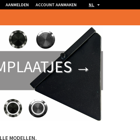
AANMELDEN
ACCOUNT AANMAKEN
NL
MPLAATJES →
LLE
MODELLEN.