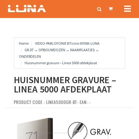
Toggl
naviga
Home
VIDEO-PARLOFONIE BTicino SFERA-LUNA
GR.07 → OPBOUWDOZEN → NAAMPLAATJES →
ONDERDELEN
Huisnummer gravure – Linea 5000 afdekplaat
HUISNUMMER GRAVURE –
LINEA 5000 AFDEKPLAAT
PRODUCT CODE : LINEA5000GR-BT- EAN: -