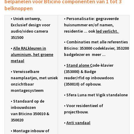
belpanelen voor Bticino componenten van 1 tot 3
belknoppen
• Uniek ontwerp,
• Personalisatie:
gegraveerde
Exclusief design voor
huisnummer en/of
namen,
audio/video camera
residentie ... ook
led verlicht.
351500
• C
ombinaties met alle referenties
•
Alle RALkleuren in
Bticino:
353000 codeklavier, 353200
aluminium, het groene
badgelezer en meer ...
metaal
•
Stand alone C
ode-klavier
•
Verwisselbare
(
353000) & B
adge
naamplaatjes, met uniek
reader/rfid
op
inbouwdoos
onzichtbaar
(350010) of opbouw.
montagesysteem
• Sfera Luna met Vigik standalone
•
S
tandaard op de
•
Voor residentieel of
inbouwdozen
projectbouw.
van
Bticino 350010 &
350020
•
A
nti vandaal
•
Montage inbouw of