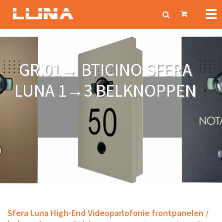
Tog
nav
GR.01→ BTICINO SFERA
LUNA 1→3 BELKNOPPEN
Sfera
Luna
High-End Videoparlofonie frontpanelen /