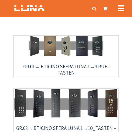
Toggl
navig
GR.01→ BTICINO SFERA LUNA 1→3 RUF-
TASTEN
GR.02→ BTICINO SFERA LUNA 1→10_TASTEN –