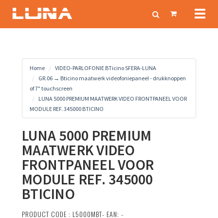
Toggl
naviga
Home
VIDEO-PARLOFONIE BTicino SFERA-LUNA
GR.06 → Bticino maatwerk videofoniepaneel - drukknoppen
of 7" touchscreen
LUNA 5000 PREMIUM MAATWERK VIDEO FRONTPANEEL VOOR
MODULE REF. 345000 BTICINO
LUNA 5000 PREMIUM
MAATWERK VIDEO
FRONTPANEEL VOOR
MODULE REF. 345000
BTICINO
PRODUCT CODE : L5000MBT- EAN: -