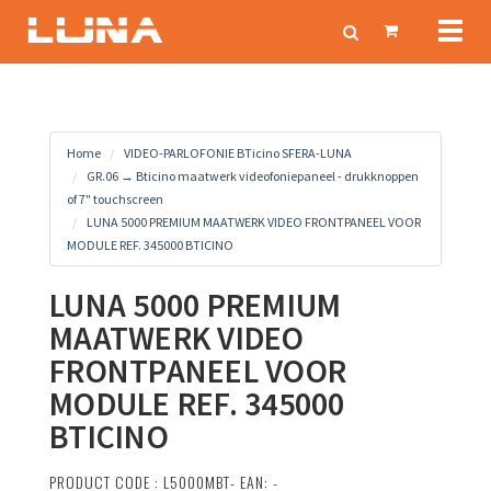
Toggl
naviga
Home
VIDEO-PARLOFONIE BTicino SFERA-LUNA
GR.06 → Bticino maatwerk videofoniepaneel - drukknoppen
of 7" touchscreen
LUNA 5000 PREMIUM MAATWERK VIDEO FRONTPANEEL VOOR
MODULE REF. 345000 BTICINO
LUNA 5000 PREMIUM
MAATWERK VIDEO
FRONTPANEEL VOOR
MODULE REF. 345000
BTICINO
PRODUCT CODE : L5000MBT- EAN: -