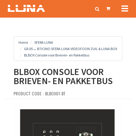
Toggl
naviga
Home
SFERA LUNA
GR.05→ BTICINO SFERA LUNA VIDEOFOON ZUIL & LUNA BOX
BLBOX Console voor Brieven- en Pakketbus
BLBOX CONSOLE VOOR
BRIEVEN- EN PAKKETBUS
PRODUCT CODE : BLBOX01-BT