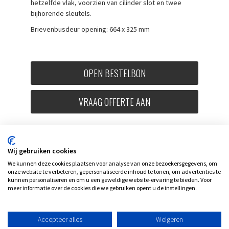
hetzelfde vlak, voorzien van cilinder slot en twee
bijhorende sleutels.
Brievenbusdeur opening: 664 x 325 mm
OPEN BESTELBON
VRAAG OFFERTE AAN
Wij gebruiken cookies
We kunnen deze cookies plaatsen voor analyse van onze bezoekersgegevens, om
onze website te verbeteren, gepersonaliseerde inhoud te tonen, om advertenties te
kunnen personaliseren en om u een geweldige website-ervaring te bieden. Voor
meer informatie over de cookies die we gebruiken opent u de instellingen.
Accepteer alles
Weigeren