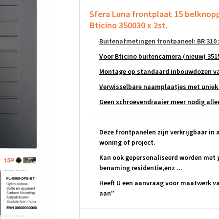
Sfera Luna frontplaat 15 belkno
Bticino 350030 x 2st.
Buitenafmetingen frontpaneel: BR 310 
Voor Bticino buitencamera (nieuw) 351
Montage op standaard inbouwdozen van
Verwisselbare naamplaatjes met uniek
Geen schroevendraaier meer nodig alleen
Deze frontpanelen zijn verkrijgbaar in a
woning of project.
Kan ook gepersonaliseerd worden met g
benaming residentie,enz ...
Heeft U een aanvraag voor maatwerk van
aan"