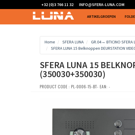
+32 (0)3 766 11 32
INFO@SFERA-LUNA.COM
ARTIKELGROEPEN
FOLD
Home
SFERA LUNA
GR.04→ BTICINO SFERA
SFERA LUNA 15 Belknoppen DEURSTATION VIDEO
SFERA LUNA 15 BELKNO
(350030+350030)
PRODUCT CODE : PL-0006-15-BT- EAN: -