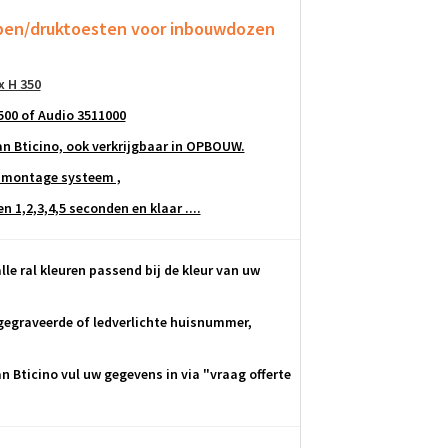
ppen/druktoesten
voor inbouwdozen
x H 350
500 of Audio 3511000
 Bticino, ook verkrijgbaar in OPBOUW.
 montage systeem ,
 1,2,3,4,5 seconden en klaar ....
lle ral kleuren passend bij de kleur van uw
egraveerde of ledverlichte huisnummer,
 Bticino vul uw gegevens in via "vraag offerte