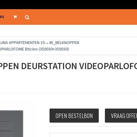
ERS
 LUNA APPARTEMENTEN 10→45_BELKNOPPEN
PARLOFONIE Bticino (350030+350030)
PPEN DEURSTATION VIDEOPARLOFO
OPEN BESTELBON
VRAAG OFFE