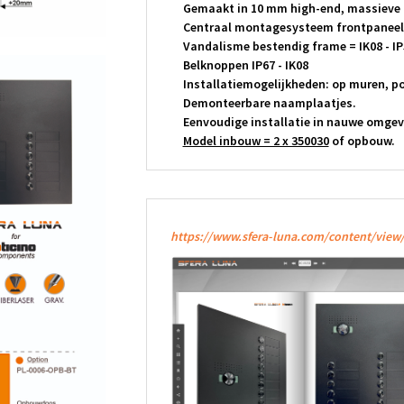
Gemaakt in 10 mm high-end, massieve 
Centraal montagesysteem frontpaneel
Vandalisme bestendig frame = IK08 - IP
Belknoppen IP67 - IK08
Installatiemogelijkheden: op muren, poo
Demonteerbare naamplaatjes.
Eenvoudige installatie in nauwe omgev
Model inbouw = 2 x 350030
of opbouw.
https://www.sfera-luna.com/content/view