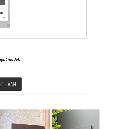
ight model)
RTE AAN