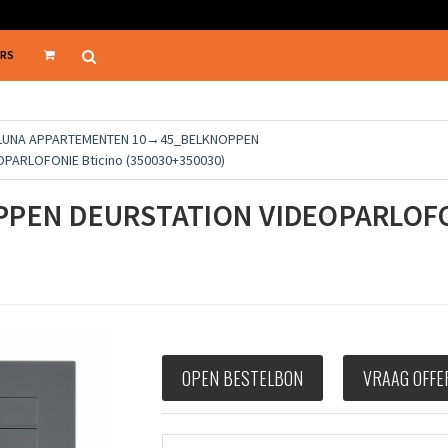
ERS
 LUNA APPARTEMENTEN 10→45_BELKNOPPEN
PARLOFONIE Bticino (350030+350030)
PPEN DEURSTATION VIDEOPARLOFO
OPEN BESTELBON
VRAAG OFFE