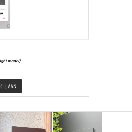
ight model)
RTE AAN