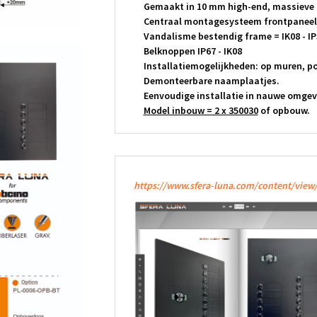
Gemaakt in 10 mm high-end, massieve 
Centraal montagesysteem frontpaneel
Vandalisme bestendig frame = IK08 - IP
Belknoppen IP67 - IK08
Installatiemogelijkheden: op muren, poo
Demonteerbare naamplaatjes.
Eenvoudige installatie in nauwe omgev
Model inbouw = 2 x 350030
of opbouw.
https://www.sfera-luna.com/content/view