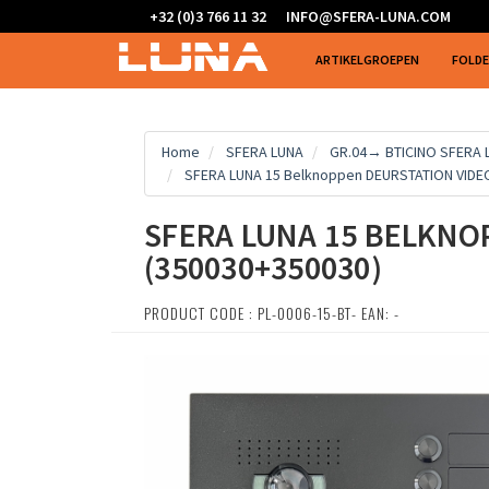
+32 (0)3 766 11 32
INFO@SFERA-LUNA.COM
ARTIKELGROEPEN
FOLD
Home
SFERA LUNA
GR.04→ BTICINO SFERA
SFERA LUNA 15 Belknoppen DEURSTATION VIDEO
SFERA LUNA 15 BELKNO
(350030+350030)
PRODUCT CODE : PL-0006-15-BT- EAN: -