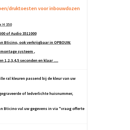
ppen/druktoesten
voor inbouwdozen
x H 350
500 of Audio 3511000
 Bticino, ook verkrijgbaar in OPBOUW.
 montage systeem ,
 1,2,3,4,5 seconden en klaar ....
lle ral kleuren passend bij de kleur van uw
egraveerde of ledverlichte huisnummer,
 Bticino vul uw gegevens in via "vraag offerte