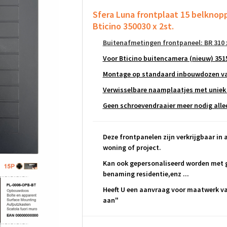
Sfera Luna frontplaat 15 belkno
Bticino 350030 x 2st.
Buitenafmetingen frontpaneel: BR 310 
Voor Bticino buitencamera (nieuw) 351
Montage op standaard inbouwdozen van
Verwisselbare naamplaatjes met uniek
Geen schroevendraaier meer nodig alleen
Deze frontpanelen zijn verkrijgbaar in a
woning of project.
Kan ook gepersonaliseerd worden met g
benaming residentie,enz ...
Heeft U een aanvraag voor maatwerk van
aan"