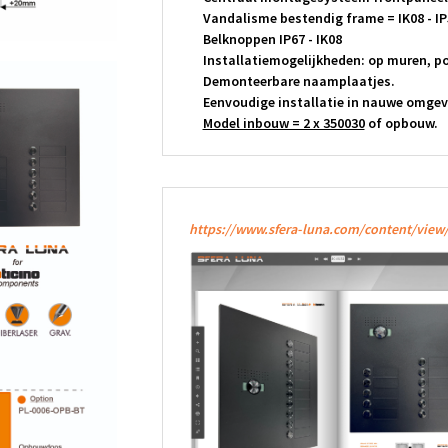
Vandalisme bestendig frame = IK08 - IP
Belknoppen IP67 - IK08
Installatiemogelijkheden: op muren, poo
Demonteerbare naamplaatjes.
Eenvoudige installatie in nauwe omgev
Model inbouw = 2 x 350030
of opbouw.
https://www.sfera-luna.com/content/view