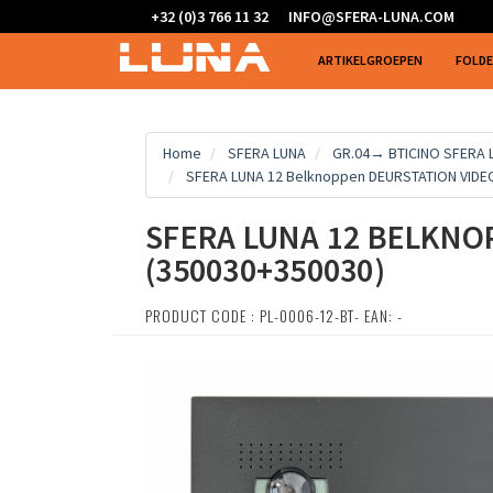
+32 (0)3 766 11 32
INFO@SFERA-LUNA.COM
ARTIKELGROEPEN
FOLD
Home
SFERA LUNA
GR.04→ BTICINO SFERA
SFERA LUNA 12 Belknoppen DEURSTATION VIDEO
SFERA LUNA 12 BELKNO
(350030+350030)
PRODUCT CODE : PL-0006-12-BT- EAN: -