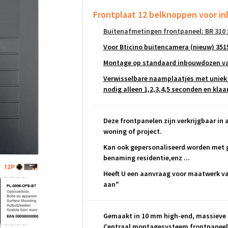
Frontplaat 12 belknoppen
voor in
Buitenafmetingen frontpaneel: BR 310 
Voor Bticino buitencamera (nieuw) 351
Montage op standaard inbouwdozen van
Verwisselbare naamplaatjes met uniek
nodig alleen 1,2,3,4,5 seconden en klaar 
Deze frontpanelen zijn verkrijgbaar in a
woning of project.
Kan ook gepersonaliseerd worden met g
benaming residentie,enz ...
Heeft U een aanvraag voor maatwerk van
aan"
Gemaakt in 10 mm high-end, massieve 
Centraal montagesysteem frontpaneel