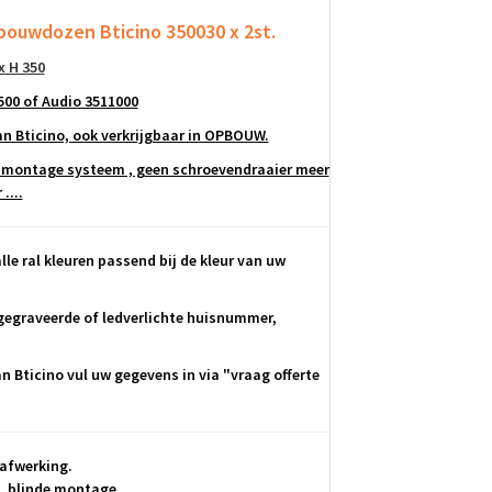
bouwdozen Bticino 350030 x 2st.
x H 350
500 of Audio 3511000
 Bticino, ook verkrijgbaar in OPBOUW.
 montage systeem , g
een schroevendraaier meer
....
lle ral kleuren passend bij de kleur van uw
egraveerde of ledverlichte huisnummer,
 Bticino vul uw gegevens in via "vraag offerte
afwerking.
, blinde montage.