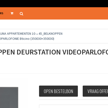
ERS
 LUNA APPARTEMENTEN 10→45_BELKNOPPEN
PARLOFONIE Bticino (350030+350030)
PPEN DEURSTATION VIDEOPARLOFO
OPEN BESTELBON
VRAAG OFFE