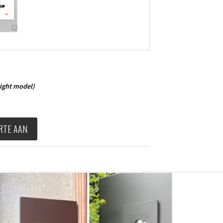
ight model)
RTE AAN