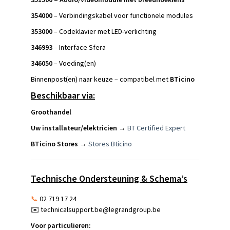
354000
– Verbindingskabel voor functionele modules
353000
– Codeklavier met LED-verlichting
346993
– Interface Sfera
346050
– Voeding(en)
Binnenpost(en) naar keuze – compatibel met
BTicino
Beschikbaar via:
Groothandel
Uw installateur/elektricien
→
BT Certified Expert
BTicino Stores
→
Stores Bticino
Technische Ondersteuning & Schema’s
📞
02 719 17 24
✉️
technicalsupport.be@legrandgroup.be
Voor particulieren: