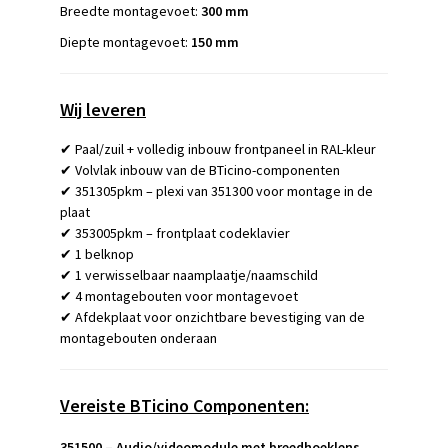
Breedte montagevoet:
300 mm
Diepte montagevoet:
150 mm
Wij leveren
✔ Paal/zuil + volledig inbouw frontpaneel in RAL-kleur
✔ Volvlak inbouw van de BTicino-componenten
✔ 351305pkm – plexi van 351300 voor montage in de
plaat
✔ 353005pkm – frontplaat codeklavier
✔ 1 belknop
✔ 1 verwisselbaar naamplaatje/naamschild
✔ 4 montagebouten voor montagevoet
✔ Afdekplaat voor onzichtbare bevestiging van de
montagebouten onderaan
Vereiste BTicino Componenten:
351500 – Audio/videomodule met breedhoeklens