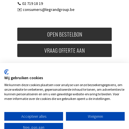
📞 02 719 18 19
✉️
consumers@legrandgroup.be
OPEN BESTELBON
VRAAG OFFERTE AAN
Wij gebruiken cookies
We kunnen deze cookies plaatsen voor analyse van onze bezoekersgegevens, om
onze website te verbeteren, gepersonaliseerde inhoud te tonen, om advertenties te
kunnen personaliseren en om u een geweldige website-ervaring te bieden. Voor
meer informatie over de cookies die we gebruiken opent u de instellingen.
Accepteer alles
Weigeren
Nee, pas aan