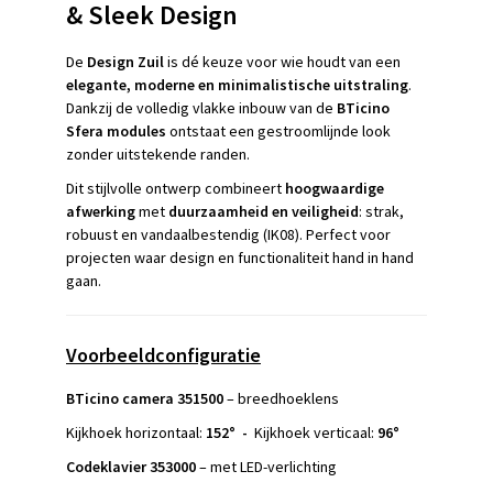
& Sleek Design
De
Design Zuil
is dé keuze voor wie houdt van een
elegante, moderne en minimalistische uitstraling
.
Dankzij de volledig vlakke inbouw van de
BTicino
Sfera modules
ontstaat een gestroomlijnde look
zonder uitstekende randen.
Dit stijlvolle ontwerp combineert
hoogwaardige
afwerking
met
duurzaamheid en veiligheid
: strak,
robuust en vandaalbestendig (IK08). Perfect voor
projecten waar design en functionaliteit hand in hand
gaan.
Voorbeeldconfiguratie
BTicino camera 351500
– breedhoeklens
Kijkhoek horizontaal:
152° -
Kijkhoek verticaal:
96°
Codeklavier 353000
– met LED-verlichting