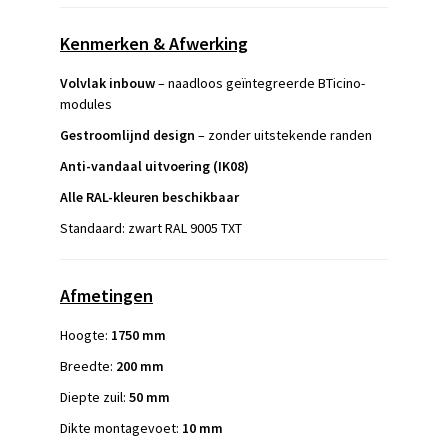
Kenmerken & Afwerking
Volvlak inbouw
– naadloos geïntegreerde BTicino-
modules
Gestroomlijnd design
– zonder uitstekende randen
Anti-vandaal uitvoering (IK08)
Alle RAL-kleuren beschikbaar
Standaard: zwart RAL 9005 TXT
Afmetingen
Hoogte:
1750 mm
Breedte:
200 mm
Diepte zuil:
50 mm
Dikte montagevoet:
10 mm