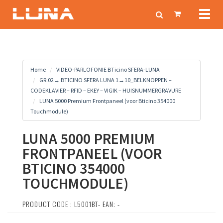
Toggl
naviga
Home
VIDEO-PARLOFONIE BTicino SFERA-LUNA
GR.02→ BTICINO SFERA LUNA 1→10_BELKNOPPEN –
CODEKLAVIER – RFID – EKEY – VIGIK – HUISNUMMERGRAVURE
LUNA 5000 Premium Frontpaneel (voor Bticino 354000
Touchmodule)
LUNA 5000 PREMIUM
FRONTPANEEL (VOOR
BTICINO 354000
TOUCHMODULE)
PRODUCT CODE : L5001BT- EAN: -