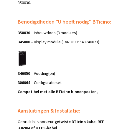
350030.
Benodigdheden "U heeft nodig" BTicino:
350030
– Inbouwdoos (3 modules)
345000
– Display module (EAN: 8005543746073)
346050
– Voeding(en)
306064
– Configuratieset
Compatibel met alle BTicino binnenposten
,
Aansluitingen & Installatie:
Gebruik bij voorkeur
getwiste BTicino kabel REF
336904
of
UTPS-kabel
.