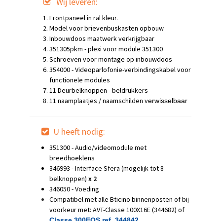
Wij leveren:
Frontpaneel in ral kleur.
Model voor brievenbuskasten opbouw
Inbouwdoos maatwerk verkrijgbaar
351305pkm - plexi voor module 351300
Schroeven voor montage op inbouwdoos
354000 - Videoparlofonie-verbindingskabel voor
functionele modules
11 Deurbelknoppen - beldrukkers
11 naamplaatjes / naamschilden v
erwisselbaar
U heeft nodig:
351300 - Audio/videomodule met
breedhoeklens
346993 - Interface Sfera (mogelijk tot 8
belknoppen)
x 2
346050 - Voeding
Compatibel met alle Bticino binnenposten of bij
voorkeur met: AVT-Classe 100X16E (344682) of
Classe 300EOS ref. 344842