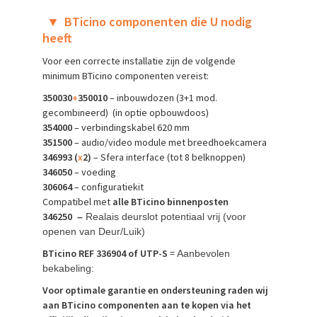
▼
BTicino componenten die U nodig
heeft
Voor een correcte installatie zijn de volgende
minimum BTicino componenten vereist:
350030
+
350010
– inbouwdozen (3+1 mod.
gecombineerd) (in optie opbouwdoos)
354000
– verbindingskabel 620 mm
351500
– audio/video module met breedhoekcamera
346993 (
x
2)
– Sfera interface (tot 8 belknoppen)
346050
– voeding
306064
– configuratiekit
Compatibel met
alle BTicino binnenposten
346250
–
Realais deurslot potentiaal vrij (voor
openen van Deur/Luik)
BTicino REF 336904 of UTP-S
=
Aanbevolen
bekabeling:
Voor optimale garantie en ondersteuning raden wij
aan BTicino componenten aan te kopen via het