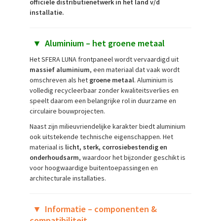
officiële distributienetwerk in het land v/d
installatie.
▼
Aluminium – het groene metaal
Het SFERA LUNA frontpaneel wordt vervaardigd uit
massief aluminium
, een materiaal dat vaak wordt
omschreven als het
groene metaal
. Aluminium is
volledig recycleerbaar zonder kwaliteitsverlies en
speelt daarom een belangrijke rol in duurzame en
circulaire bouwprojecten.
Naast zijn milieuvriendelijke karakter biedt aluminium
ook uitstekende technische eigenschappen. Het
materiaal is
licht, sterk, corrosiebestendig en
onderhoudsarm
, waardoor het bijzonder geschikt is
voor hoogwaardige buitentoepassingen en
architecturale installaties.
▼
Informatie – componenten &
compatibiliteit