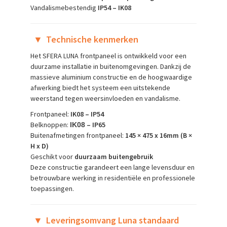
Vandalismebestendig
IP54 – IK08
▼
Technische kenmerken
Het SFERA LUNA frontpaneel is ontwikkeld voor een
duurzame installatie in buitenomgevingen. Dankzij de
massieve aluminium constructie en de hoogwaardige
afwerking biedt het systeem een uitstekende
weerstand tegen weersinvloeden en vandalisme.
Frontpaneel:
IK08 – IP54
Belknoppen:
– IP65
IK08
Buitenafmetingen frontpaneel:
145 × 475 x 16mm (B ×
H x D)
Geschikt voor
duurzaam buitengebruik
Deze constructie garandeert een lange levensduur en
betrouwbare werking in residentiële en professionele
toepassingen.
▼
Leveringsomvang Luna standaard