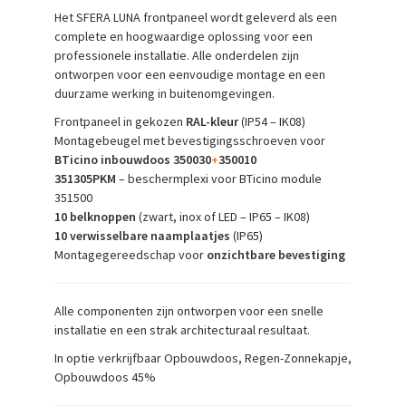
Het SFERA LUNA frontpaneel wordt geleverd als een
complete en hoogwaardige oplossing voor een
professionele installatie. Alle onderdelen zijn
ontworpen voor een eenvoudige montage en een
duurzame werking in buitenomgevingen.
Frontpaneel in gekozen
RAL-kleur
(IP54 – IK08)
Montagebeugel met bevestigingsschroeven voor
BTicino inbouwdoos 350030
+
350010
351305PKM
– beschermplexi voor BTicino module
351500
10 belknoppen
(zwart, inox of LED – IP65 – IK08)
10 verwisselbare naamplaatjes
(IP65)
Montagegereedschap voor
onzichtbare bevestiging
Alle componenten zijn ontworpen voor een snelle
installatie en een strak architecturaal resultaat.
In optie verkrijfbaar Opbouwdoos, Regen-Zonnekapje,
Opbouwdoos 45%