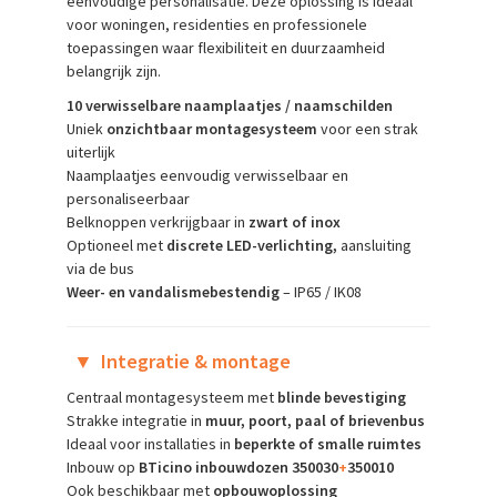
eenvoudige personalisatie. Deze oplossing is ideaal
voor woningen, residenties en professionele
toepassingen waar flexibiliteit en duurzaamheid
belangrijk zijn.
10 verwisselbare naamplaatjes / naamschilden
Uniek
onzichtbaar montagesysteem
voor een strak
uiterlijk
Naamplaatjes eenvoudig verwisselbaar en
personaliseerbaar
Belknoppen verkrijgbaar in
zwart of inox
Optioneel met
discrete LED-verlichting,
aansluiting
via de bus
Weer- en vandalismebestendig
– IP65 / IK08
▼
Integratie & montage
Centraal montagesysteem met
blinde bevestiging
Strakke integratie in
muur, poort, paal of brievenbus
Ideaal voor installaties in
beperkte of smalle ruimtes
Inbouw op
BTicino inbouwdozen 350030
+
350010
Ook beschikbaar met
opbouwoplossing