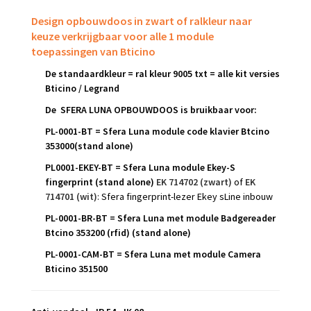
Design opbouwdoos in zwart of ralkleur naar
keuze verkrijgbaar voor alle 1 module
toepassingen van Bticino
De standaardkleur = ral kleur 9005 txt = alle kit versies
Bticino / Legrand
De SFERA LUNA OPBOUWDOOS is bruikbaar voor:
PL-0001-BT = Sfera Luna module code klavier Btcino
353000(stand alone)
PL0001-EKEY-BT = Sfera Luna module Ekey-S
fingerprint (stand alone)
EK 714702 (zwart)
of
EK
714701 (wit)
: Sfera fingerprint-lezer Ekey sLine inbouw
PL-0001-BR-BT = Sfera Luna met module Badgereader
Btcino 353200 (rfid)
(stand alone)
PL-0001-CAM-BT = Sfera Luna met module Camera
Bticino 351500