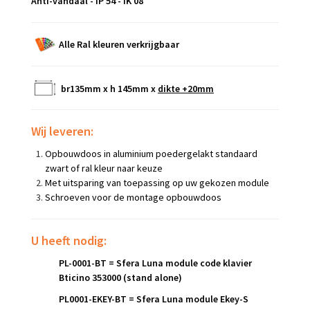
Anti-vandaal - IP 54 - IK 08
Alle Ral kleuren verkrijgbaar
br135mm x h 145mm x
dikte +20mm
Wij leveren:
Opbouwdoos in aluminium poedergelakt standaard
zwart of ral kleur naar keuze
Met uitsparing van toepassing op uw gekozen module
Schroeven voor de montage opbouwdoos
U heeft nodig:
PL-0001-BT = Sfera Luna module code klavier
Bticino 353000 (stand alone)
PL0001-EKEY-BT = Sfera Luna module Ekey-S