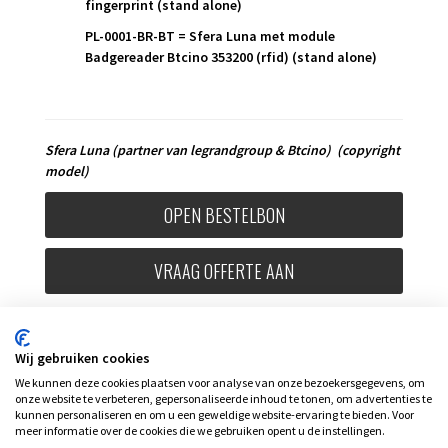
fingerprint (stand alone)
PL-0001-BR-BT = Sfera Luna met module
Badgereader Btcino 353200 (rfid)
(stand alone)
Sfera Luna
(partner van legrandgroup & Btcino)
(copyright
model)
OPEN BESTELBON
VRAAG OFFERTE AAN
Wij gebruiken cookies
We kunnen deze cookies plaatsen voor analyse van onze bezoekersgegevens, om
onze website te verbeteren, gepersonaliseerde inhoud te tonen, om advertenties te
kunnen personaliseren en om u een geweldige website-ervaring te bieden. Voor
meer informatie over de cookies die we gebruiken opent u de instellingen.