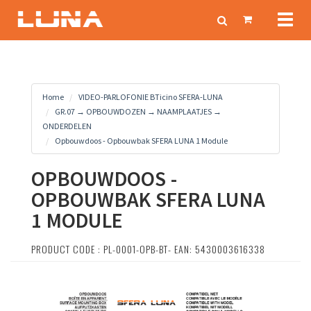
Toggl
naviga
Home
VIDEO-PARLOFONIE BTicino SFERA-LUNA
GR.07 → OPBOUWDOZEN → NAAMPLAATJES →
ONDERDELEN
Opbouwdoos - Opbouwbak SFERA LUNA 1 Module
OPBOUWDOOS -
OPBOUWBAK SFERA LUNA
1 MODULE
PRODUCT CODE : PL-0001-OPB-BT- EAN: 5430003616338