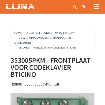
Toggl
naviga
Home
VIDEO-PARLOFONIE BTicino SFERA-LUNA
GR.07 → OPBOUWDOZEN → NAAMPLAATJES →
ONDERDELEN
353005pkm - frontplaat voor codeklavier BTICINO
353005PKM - FRONTPLAAT
VOOR CODEKLAVIER
BTICINO
PRODUCT CODE : 353005PKM- EAN: -