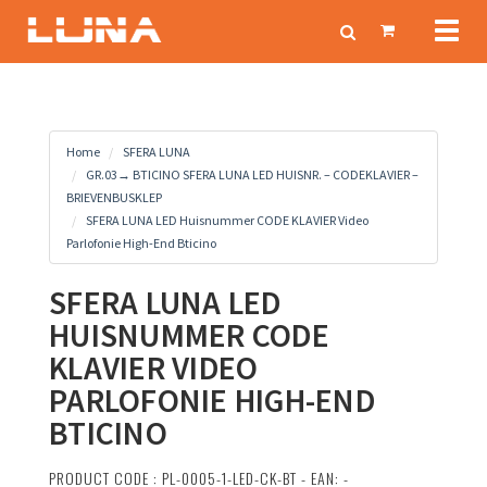
Toggl
naviga
Home
SFERA LUNA
GR.03→ BTICINO SFERA LUNA LED HUISNR. – CODEKLAVIER –
BRIEVENBUSKLEP
SFERA LUNA LED Huisnummer CODE KLAVIER Video
Parlofonie High-End Bticino
SFERA LUNA LED
HUISNUMMER CODE
KLAVIER VIDEO
PARLOFONIE HIGH-END
BTICINO
PRODUCT CODE : PL-0005-1-LED-CK-BT - EAN: -