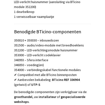
LED-verlicht huisnummer (aansluiting via BTicino
module 352200)
1 deurbelknop
1 verwisselbaar naamplaatje
Benodigde BTicino-componenten
350010 + 350030 – inbouwdozen
351500 – audio/video-module met breedhoeklens
352200 – LED-verlichtingsmodule huisnummer
353000 – LED-verlicht codeklavier
346993 – Sfera interface
346050 – voeding(en)
354000 – verbindingskabel functionele modules
✔ Compatibel met alle BTicino binnenposten
✔ Aanbevolen bekabeling:
BTicino REF 336904
(getwist) of
UTP-S
De benodigde componenten zijn verkrijgbaar via de
groothandel
, uw
installateur
of
gespecialiseerde
webshops
.