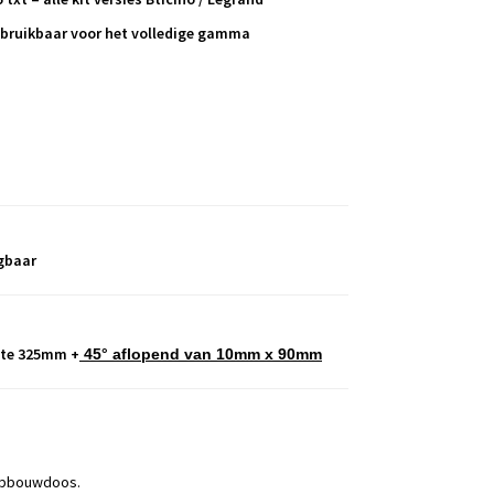
ruikbaar voor het volledige gamma
jgbaar
te 325mm +
45° aflopend van 10mm x 9
0mm
opbouwdoos.