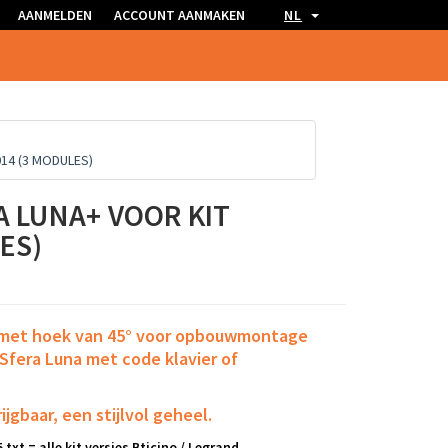
AANMELDEN
ACCOUNT AANMAKEN
NL
14 (3 MODULES)
 LUNA+ VOOR KIT
LES)
et hoek van 45° voor opbouwmontage
Sfera Luna met code klavier of
ijgbaar, een stijlvol geheel.
 txt = alle kit versies Bticino / Legrand