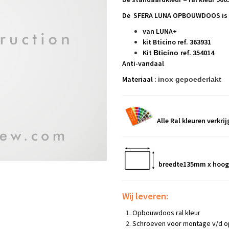
De SFERA LUNA OPBOUWDOOS is b
van
LUNA+
kit Bticino ref. 363931
Kit
ref. 354014
Bticino
Anti-vandaal
Materiaal :
inox gepoederlakt
Alle Ral kleuren verkri
breedte135mm x hoog
Wij leveren:
Opbouwdoos ral kleur
Schroeven voor montage v/d 