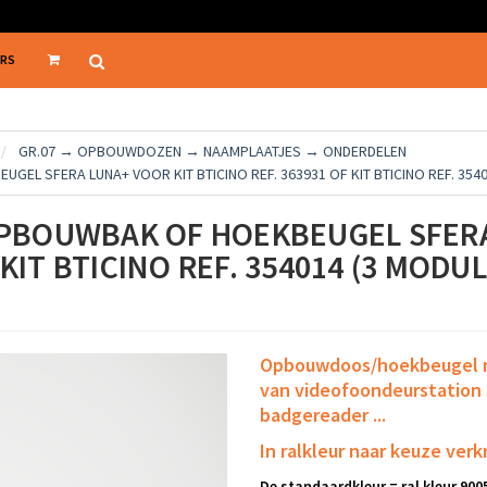
ERS
GR.07 → OPBOUWDOZEN → NAAMPLAATJES → ONDERDELEN
 SFERA LUNA+ VOOR KIT BTICINO REF. 363931 OF KIT BTICINO REF. 3540
PBOUWBAK OF HOEKBEUGEL SFERA
 KIT BTICINO REF. 354014 (3 MODU
Opbouwdoos/hoekbeugel m
van videofoondeurstation 
badgereader ...
In ralkleur naar keuze verkr
De standaardkleur = ral kleur 9005