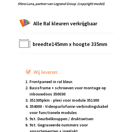
Sfera Luna,
partner van Legrand Group
(copyright model)
Alle Ral kleuren verkrijgbaar
breedte145mm x hoogte 335mm
Wij leveren:
Frontpaneel in ral kleur.
Basisframe + schroeven voor montage op
inbouwdoos 350030
351305pkm - plexi voor module 351300
354000 - Videoparlofonie-verbindingskabel
voor functionele modules
9st. Deurbelknoppen / druktoetsen
9st. Gegraveerde nummers voor
appartementen + ingelakt.