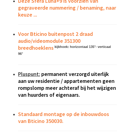
Deze Sfera Luna+9 is voorzien van
gegraveerde nummering / benaming, naar
keuze ...
Voor Bticino buitenpost 2 draad
audio/videomodule 351300
breedhoeklens
kijkhoek: horizontaal 135°- verticaal
96°
Pluspunt:
permanent verzorgd uiterlijk
aan uw residentie / appartementen geen
rompslomp meer achteraf bij het wijzigen
van huurders of eigenaars.
Standaard montage op de inbouwdoos
van Bticino 350030.