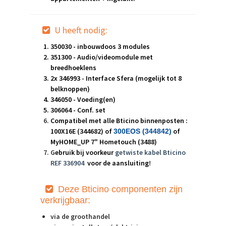
U heeft nodig:
350030 - inbouwdoos 3 modules
351300 - Audio/videomodule met
breedhoeklens
2x 346993 - Interface Sfera (mogelijk tot 8
belknoppen)
346050 - Voeding(en)
306064 - Conf. set
Compatibel met alle Bticino binnenposten :
100X16E (344682) of
of
300EOS (344842
)
MyHOME_UP 7" Hometouch (3488)
G
ebruik bij voorkeur
getwiste kabel
Bticino
REF 336904
voor de aansluiting
!
Deze Bt
icino componenten zijn
verkrijgbaar:
via de groothandel