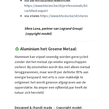
via uw installateur/elektricien
https://www.bticino.be/nl/professionals/bt-
certified-expert
via stores
https://www.bticino.be/nl/stores
Sfera Luna,
partner van Legrand Group)
(copyright model)
Aluminium het Groene Metaal:
Aluminium kan vrijwel oneindig worden gerecycled
zonder dat het metaal zijn unieke eigenschappen
verliest. Bij omsmelten wordt dus niet alleen metaal
teruggewonnen, maar wordt per definitie 95% aan
energie bespaard. Het erts is zeer makkelijk te
ontginnen: het wordt gewoon afgegraven aan de
oppervlakte. Na amper een vijftiental jaar heeft de
natuur zich hersteld.
Designed & (hand) made -
Copyright model.