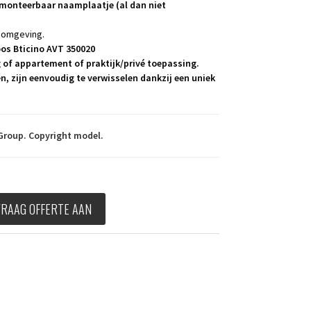
emonteerbaar naamplaatje (al dan niet
e omgeving.
os Bticino AVT 350020
 of appartement of praktijk/privé toepassing.
en
,
zijn eenvoudig te verwisselen dankzij een uniek
m
Group. Copyright model.
VRAAG OFFERTE AAN