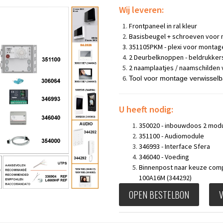
Wij leveren:
Frontpaneel in ral kleur
Basisbeugel + schroeven voor
351105PKM - plexi voor montage
2 Deurbelknoppen - beldrukker
2 naamplaatjes / naamschilden 
Tool voor montage verwissel
U heeft nodig:
350020 - inbouwdoos 2 mod
351100 - Audiomodule
346993 - Interface Sfera
346040 - Voeding
Binnenpost naar keuze compa
100A16M (344292)
OPEN BESTELBON