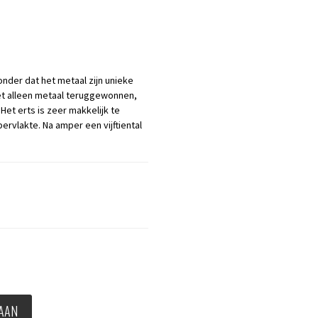
nder dat het metaal zijn unieke
et alleen metaal teruggewonnen,
et erts is zeer makkelijk te
rvlakte. Na amper een vijftiental
 AAN