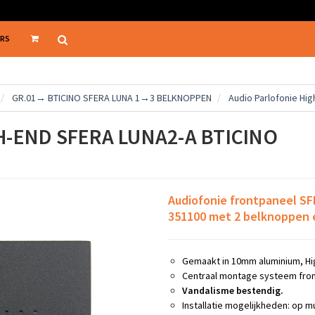
ERS
GR.01→ BTICINO SFERA LUNA 1→3 BELKNOPPEN
Audio Parlofonie Hi
H-END SFERA LUNA2-A BTICINO
Audiofonie frontpaneel SF
351100 met 2 belknoppen 
Gemaakt in 10mm aluminium, Hi
Centraal montage systeem fron
Vandalisme bestendig.
Installatie mogelijkheden: op m