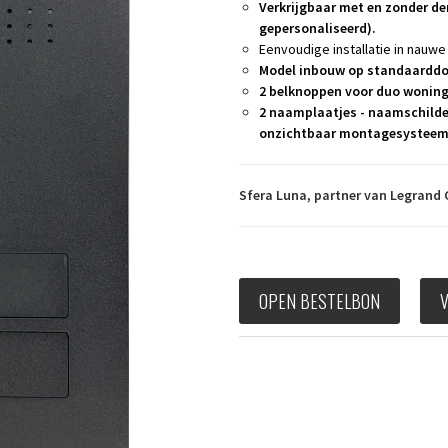
Verkrijgbaar met en zonder d
gepersonaliseerd).
Eenvoudige installatie in nauw
Model inbouw op standaarddo
2 belknoppen voor duo woning
2 naamplaatjes - naamschild
onzichtbaar montagesystee
Sfera Luna, partner van Legrand 
OPEN BESTELBON