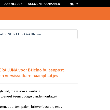
AANMELDEN
ACCOUNT AANMAKEN
NL
gh-End SFERA LUNA2-A Bticino
ERA LUNA voor Bticino buitenpost
en verwisselbare naamplaatjes
gh End, massieve afwerking.
tpaneel. (eenvoudige blinde montage)
uren, poorten, palen, brievenbussen, enz ...