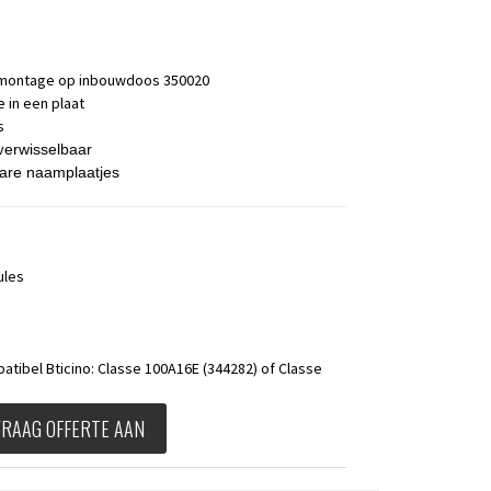
 montage op inbouwdoos 350020
 in een plaat
s
v
erwisselbaar
bare naamplaatjes
ules
tibel Bticino: Classe 100A16E (344282) of Classe
VRAAG OFFERTE AAN