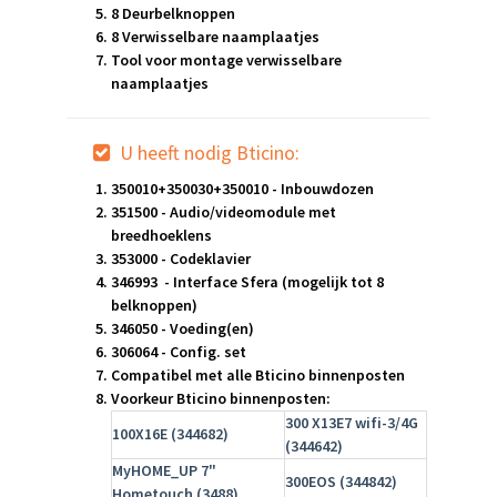
8 Deurbelknoppen
8 Verwisselbare naamplaatjes
Tool voor montage verwisselbare
naamplaatjes
U heeft nodig Bticino:
350010+350030+350010 - Inbouwdozen
351500 - Audio/videomodule met
breedhoeklens
353000 - Codeklavier
346993 - Interface Sfera (mogelijk tot 8
belknoppen)
346050 - Voeding(en)
306064 - Config. set
Compatibel met alle Bticino binnenposten
Voorkeur Bticino binnenposten:
300 X13E7 wifi-3/4G
100X16E (344682)
(344642)
MyHOME_UP 7"
300EOS (344842)
Hometouch (3488)