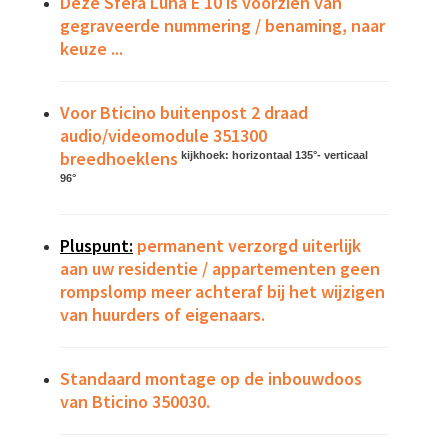
Deze Sfera Luna E 10 is voorzien van
gegraveerde nummering / benaming, naar
keuze ...
Voor Bticino buitenpost 2 draad
audio/videomodule 351300
breedhoeklens
kijkhoek: horizontaal 135°- verticaal
96°
Pluspunt:
permanent verzorgd uiterlijk
aan uw residentie / appartementen geen
rompslomp meer achteraf bij het wijzigen
van huurders of eigenaars.
Standaard montage op de inbouwdoos
van Bticino 350030.