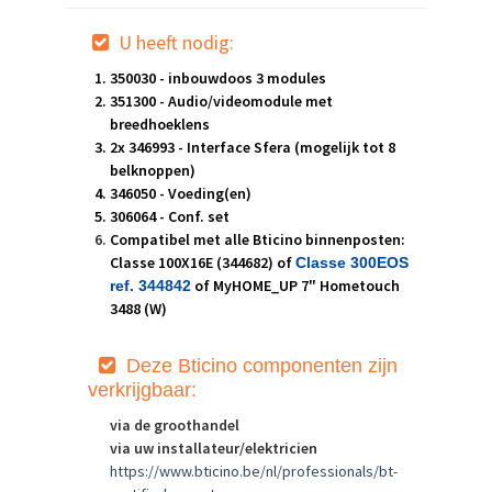
U heeft nodig:
350030 - inbouwdoos 3 modules
351300 - Audio/videomodule met
breedhoeklens
2x 346993 - Interface Sfera (mogelijk tot 8
belknoppen)
346050 - Voeding(en)
306064 - Conf. set
Compatibel met alle Bticino binnenposten:
Classe 100X16E (344682) of
Classe 300EOS
of MyHOME_UP 7" Hometouch
ref. 344842
3488 (W)
Deze Bt
icino componenten zijn
verkrijgbaar:
via de groothandel
via uw installateur/elektricien
https://www.bticino.be/nl/professionals/bt-