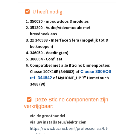
U heeft nodig:
350030 - inbouwdoos 3 modules
351300 - Audio/videomodule met
breedhoeklens
2x 346993 - Interface Sfera (mogelijk tot 8
belknoppen)
346050 - Voeding(en)
306064 - Conf. set
Compatibel met alle Bticino binnenposten:
Classe 100X16E (344682) of
Classe 300EOS
of MyHOME_UP 7" Hometouch
ref. 344842
3488 (W)
Deze Bt
icino componenten zijn
verkrijgbaar:
via de groothandel
via uw installateur/elektricien
https://www.bticino.be/nl/professionals/bt-