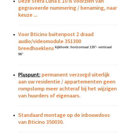
Deze Sfera Luna E 10 is voorzien van
gegraveerde nummering / benaming, naar
keuze ...
Voor Bticino buitenpost 2 draad
audio/videomodule 351300
breedhoeklens
kijkhoek: horizontaal 135°- verticaal
96°
Pluspunt:
permanent verzorgd uiterlijk
aan uw residentie / appartementen geen
rompslomp meer achteraf bij het wijzigen
van huurders of eigenaars.
Standaard montage op de inbouwdoos
van Bticino 350030.