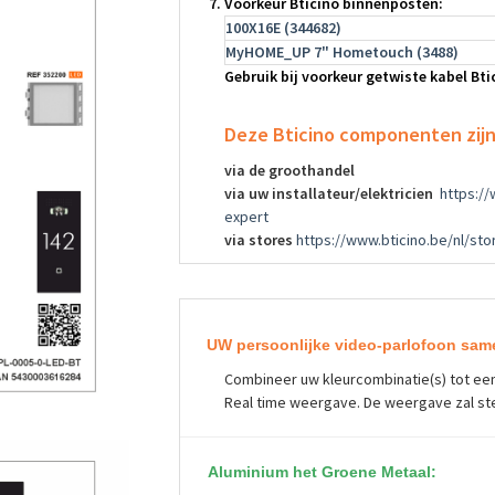
Voorkeur Bticino binnenposten:
100X16E (344682)
MyHOME_UP 7" Hometouch (3488)
Gebruik bij voorkeur getwiste kabel Bti
Deze Bticino componenten zijn 
via de groothandel
via uw installateur/elektricien
https://
expert
via stores
https://www.bticino.be/nl/sto
UW persoonlijke video-parlofoon same
Combineer uw kleurcombinatie(s) tot een
Real time weergave. De weergave zal s
Aluminium het Groene Metaal: