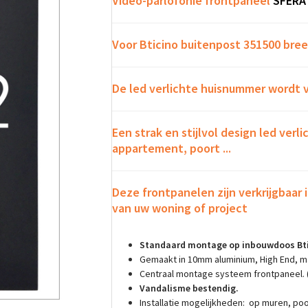
Video-parlofonie frontpaneel
SFERA
Voor Bticino buitenpost 351500 bre
De led verlichte huisnummer wordt v
Een strak en stijlvol design led ver
appartement, poort ...
Deze frontpanelen zijn verkrijgbaar i
van uw woning of project
Standaard montage op inbouwdoos Bti
Gemaakt in 10mm aluminium, High End, m
Centraal montage systeem frontpaneel.
Vandalisme bestendig.
Installatie mogelijkheden: op muren, poor