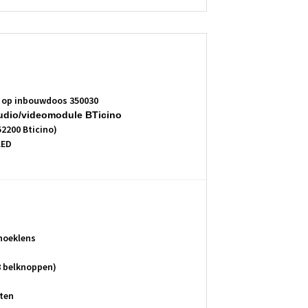
 op inbouwdoos 350030
udio/videomodule BTicino
2200 Bticino)
LED
hoeklens
8 belknoppen)
ten