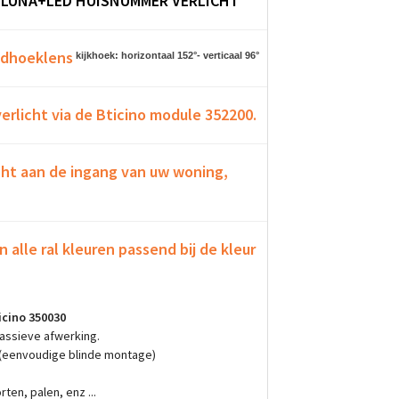
 LUNA+LED HUISNUMMER VERLICHT
edhoeklens
kijkhoek: horizontaal 152°- verticaal 96°
erlicht via de Bticino module 352200.
licht aan de ingang van uw woning,
n alle ral kleuren passend bij de kleur
cino 350030
assieve afwerking.
 (eenvoudige blinde montage)
ten, palen, enz ...