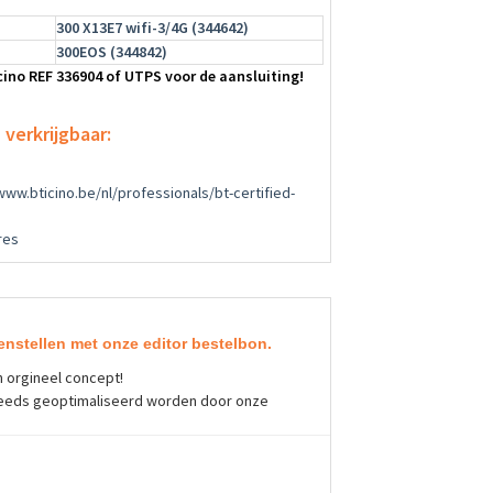
300 X13E7 wifi-3/4G (344642)
300EOS (344842)
cino REF 336904 of UTPS voor de aansluiting!
verkrijgbaar:
www.bticino.be/nl/professionals/bt-certified-
res
nstellen met onze editor bestelbon.
 orgineel concept!
teeds geoptimaliseerd worden door onze