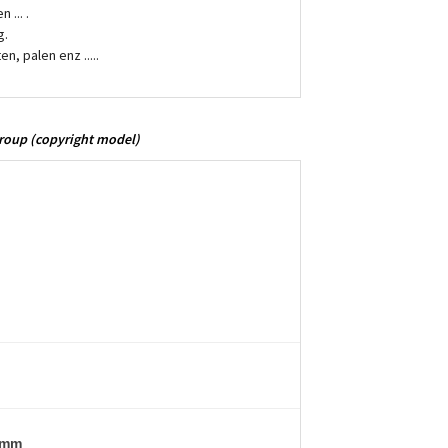
... .
g.
, palen enz .....
Group
(copyright model)
5mm