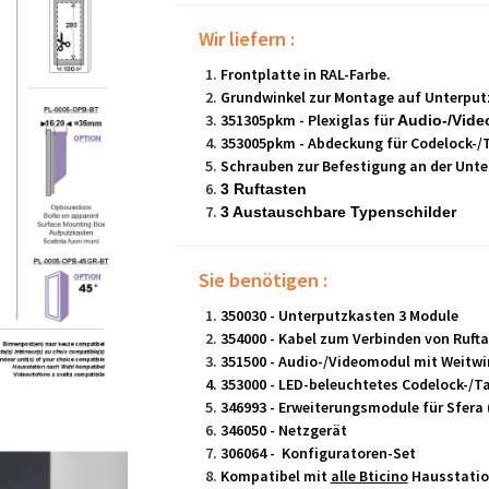
Wir liefern :
Frontplatte in RAL-Farbe.
Grundwinkel zur Montage auf Unterput
351305pkm - Plexiglas für
Audio-/Vide
353005pkm - Abdeckung für Codelock-/
Schrauben zur Befestigung an der Unt
3 Ruftasten
3 Austauschbare Typenschilder
Sie benötigen :
350030 - Unterputzkasten 3 Module
354000 - Kabel zum Verbinden von Ruf
351500 - Audio-/Videomodul mit Weitwi
353000 - LED-beleuchtetes Codelock-/T
346993 - Erweiterungsmodule für Sfera 
346050 - Netzgerät
306064 - Konfiguratoren-Set
Kompatibel mit
alle Bticino
Hausstation