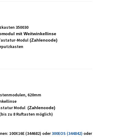
zkasten 350030
omodul mit Weitwinkellinse
Tastatur-Modul
(Zahlencode)
erputzkasten
tastenmodulen, 620mm
nkellinse
astatur Modul
(Zahlencode)
(bis zu 8 Ruftasten möglich)
en: 100X16E (344682) oder
300EOS (344842
)
oder