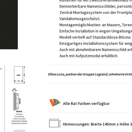
Ruftasten für ein Zwei/Dreifamilienhau
Demontierbare Namensschilder, personlis
Zentral Montagesystem von der Frontplat
Vandalismusgeschützt.
Montagemöglichkeiten: an Mauern, Toren, 
Einfache Installation in engen Umgebung
Modell vertieft auf Standarddose Bticino
Einzigartiges Installationssystem für eing
Auch mit abnehmbarem Namensschild erhält
Auch mit Aufputzmodul erhältlich.
Sfera Luna, partner der Gruppe Legrand
, urheberrechtl
Alle Ral-Farben verfügbar
Abmessungen: Breite 145mm x Höhe