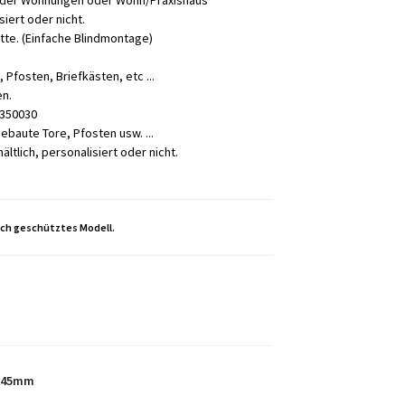
s oder Wohnungen oder Wohn/Praxishaus
iert oder nicht.
te. (Einfache Blindmontage)
Pfosten, Briefkästen, etc ...
en.
 350030
ebaute Tore, Pfosten usw. ...
lich, personalisiert oder nicht.
ich geschütztes Modell.
 345mm