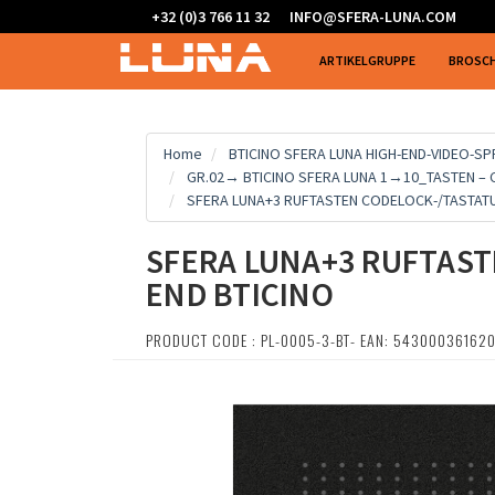
+32 (0)3 766 11 32
INFO@SFERA-LUNA.COM
ARTIKELGRUPPE
BROSC
Home
BTICINO SFERA LUNA HIGH-END-VIDEO-S
GR.02→ BTICINO SFERA LUNA 1→10_TASTEN – C
SFERA LUNA+3 RUFTASTEN CODELOCK-/TASTATU
SFERA LUNA+3 RUFTAST
END BTICINO
PRODUCT CODE : PL-0005-3-BT- EAN: 54300036162