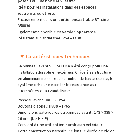
poteau ou une boîte aux lettres
Idéal pour les installations dans
des espaces
restreints ou étroits
Encastrement dans
un boîtier encastrable BTicino
350030
Également disponible en
version apparente
Résistant au vandalisme
IP54 – IK08
▼
Caractéristiques techniques
Le panneau avant SFERA LUNA a été conçu pour une
installation durable en extérieur. Grâce à sa structure
en aluminium massif et à sa finition de haute qualité, le
système offre une excellente résistance aux
intempéries et au vandalisme.
Panneau avant :
IK08 – IP54
Boutons d'appel :
– IP65
IK08
Dimensions extérieures du panneau avant :
143 × 335 ×
16 mm (L × H × P)
Convient à
une utilisation durable en extérieur
Cette construction garantit une longue durée de vie et