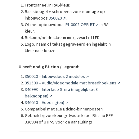
Frontpaneel in RAL-kleur.
Basisbeugel + schroeven voor montage op
inbouwdoos
350020
.
↗
Of met opbouwdoos:
PL-0002-OPB-BT
in RAL-
↗
kleur.
Belknop/beldrukker in inox, zwart of LED.
Logo, naam of tekst gegraveerd en ingelakt in
kleur naar keuze.
U heeft nodig Bticino / Legrand:
350020 – Inbouwdoos 2 modules
↗
351500 – Audio/videomodule met breedhoeklens
↗
346993 – Interface Sfera (mogelijk tot 8
belknoppen)
↗
346050 – Voeding(en)
↗
Compatibel met alle Bticino-binnenposten.
Gebruik bij voorkeur getwiste kabel Bticino REF
336904 of UTP-S voor de aansluiting!