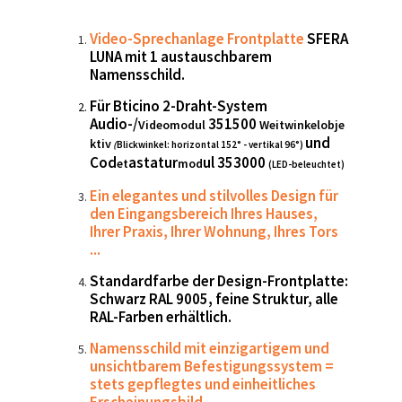
Video-Sprechanlage Frontplatte
SFERA
LUNA mit 1 austauschbarem
Namensschild.
Für Bticino 2-Draht-System
Audio-/
351500
Videomodul
Weitwinkelobje
und
ktiv
(
Blickwinkel: horizontal 152° - vertikal 96°)
Cod
astatur
ul
353000
et
mod
(LED-beleuchtet)
Ein elegantes und stilvolles Design für
den Eingangsbereich Ihres Hauses,
Ihrer Praxis, Ihrer Wohnung, Ihres Tors
...
Standardfarbe der Design-Frontplatte:
Schwarz RAL 9005, feine Struktur, alle
RAL-Farben erhältlich.
Namensschild mit einzigartigem und
unsichtbarem Befestigungssystem =
stets gepflegtes und einheitliches